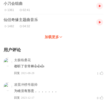
小刀会组曲
1361
02:41
仙侣奇缘主题曲音乐
1482
04:32
加载更多
用户评论
太极格桑花
都听了非常棒👍👍👍
回复
2021-08-28
1
凌晨冲榜爷最帅
为啥没有形意，，，，，，，
回复
2023-12-17
0