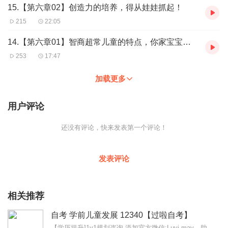
15.【第六章02】创造力的培养，得从娃娃抓起！
215
22:05
14.【第六章01】智商超常儿童的特点，你家宝宝中奖几条？
253
17:47
加载更多
用户评论
还没有评论，快来发表第一个评论！
发表评论
相关推荐
自考 学前儿童发展 12340【过啦自考】
【学历提升]1v1规划咨询,添加官方微信:Luyi-may，助你轻松备考，还有免费资料哦