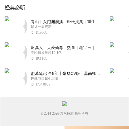
经典必听
青山丨头陀渊演播丨轻松搞笑丨重生穿越丨古代权谋丨VIP免费 | 多人有声剧
最近一周更新
11.36亿
蛊真人｜大爱仙尊｜热血｜老宝玉｜多人VIP免费有声剧
专辑播放量超19.1亿
19.11亿
盗墓笔记 全8部丨豪华CV版丨苏尚卿&边江 领衔 多人有声剧丨冠声文化丨南派三叔
连载节目超七百集
1734.08万
© 2014-
2026
喜马拉雅 版权所有