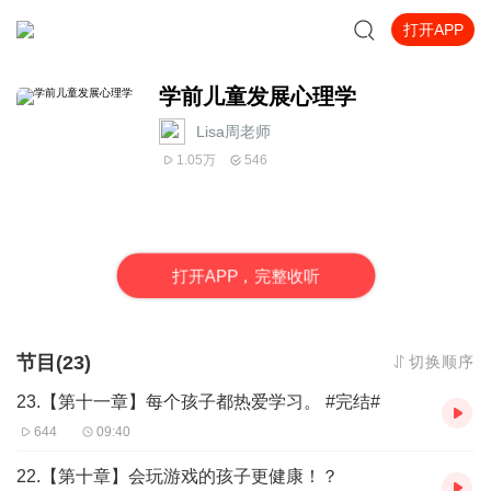
打开APP
学前儿童发展心理学
Lisa周老师
1.05万
546
打
开
A
P
P，完整收听
节目(23)
切换顺序
23.【第十一章】每个孩子都热爱学习。 #完结#
644
09:40
22.【第十章】会玩游戏的孩子更健康！？