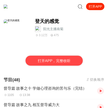
打开APP
登天的感觉
阳光主播南菊
3.12万
475
打
开
A
P
P，完整收听
节目(48)
切换顺序
督导篇 故事之十 学做心理咨询的苦与乐（完结）
1105
13:38
督导篇 故事之九 相互督导威力大