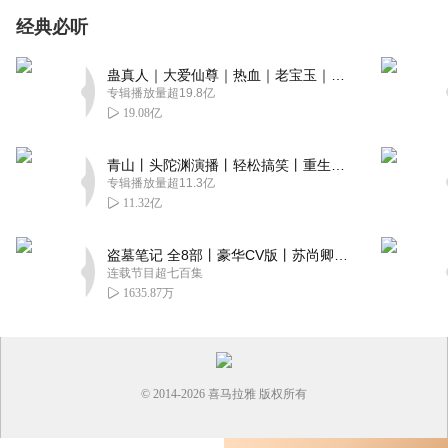
经典必听
蛊真人｜大爱仙尊｜热血｜老宝玉｜多人VIP免费有声剧
专辑播放量超19.8亿
19.08亿
青山丨头陀渊演播丨轻松搞笑丨重生穿越丨古代权谋丨VIP免费 | 多人有声剧
专辑播放量超11.3亿
11.32亿
盗墓笔记 全8部丨豪华CV版丨苏尚卿&边江 领衔 多人有声剧丨冠声文化丨南派三叔
连载节目超七百集
1635.87万
© 2014-
2026
喜马拉雅 版权所有