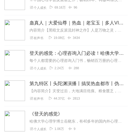
69.16万
96
个人成长
蛊真人｜大爱仙尊｜热血｜老宝玉｜多人VIP免费有声剧
内容简介【黑暗文反派流封神之作】人是万物之灵，蛊是天地真精。一个穿越者不断重生的故事。一个养蛊、炼蛊、用蛊的奇特世界。配音组（男角色）老宝玉旁白...
19.08亿
3434
有声书
登天的感觉：心理咨询入门必读！哈佛大学心理咨询博士
每个人都需要的心理咨询入门书，畅销百万册的心理学经典作品！美国哈佛大学心理学博士岳晓东经典代表作！40年心理咨询经验总结，囊括精神分析、人本、行为、认知四大...
2.24万
288
个人成长
第九特区丨头陀渊演播丨搞笑热血都市丨伪戒丨VIP免费多人有声剧
【内容简介】灾变过后，大地满目疮痍。粮食匮乏，资源紧俏，局势混乱……一位从待规划区杀出来的青年，背对着漫天黄沙，孤身来到九区谋生，却不曾想偶然结识三五好友，一念...
44.37亿
2813
有声书
《登天的感觉》
哈佛大学心理学博士岳晓东，有40多年的国内外心理咨询教学与督导经历，三十余年助力孩子重拾学业自信，重获家庭温暖。本书还提供了18项常用的心理健康测评量表，和18...
1.06万
9
个人成长