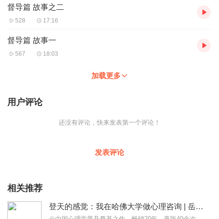
督导篇 故事之二
528
17:16
督导篇 故事一
567
18:03
加载更多
用户评论
还没有评论，快来发表第一个评论！
发表评论
相关推荐
登天的感觉：我在哈佛大学做心理咨询 | 岳晓东 | 心理学
※中国心理学普及奠基之作，畅销20年、再版40余次；※高校心理学系、心理咨询培训机构推荐必读书目；※十个经典咨询案例+十个督导故事，常看常新，简单实用...