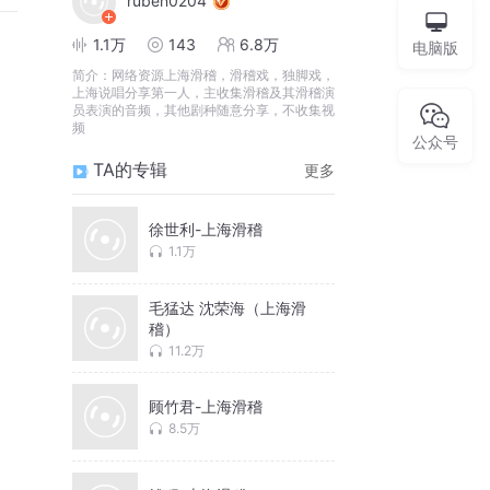
ruben0204
1.1万
143
6.8万
电脑版
简介：
网络资源上海滑稽，滑稽戏，独脚戏，
上海说唱分享第一人，主收集滑稽及其滑稽演
员表演的音频，其他剧种随意分享，不收集视
频
公众号
TA的专辑
更多
徐世利-上海滑稽
1.1万
毛猛达 沈荣海（上海滑
稽）
11.2万
顾竹君-上海滑稽
8.5万