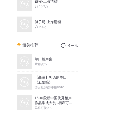
钱程-上海滑稽
15.2万
傅子明-上海滑稽
2.4万
相关推荐
换一批
单口相声集
紫襟说书
【高清】郭德纲单口
《丑娘娘》
德云社郭德纲相声VIP
1500段新中国优秀相声
作品集成大赏~相声可以
这样美
风雅可羡999