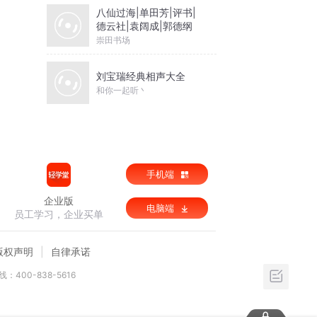
八仙过海|单田芳|评书|
德云社|袁阔成|郭德纲
崇田书场
刘宝瑞经典相声大全
和你一起听丶
手机端
企业版
电脑端
员工学习，企业买单
版权声明
自律承诺
：400-838-5616