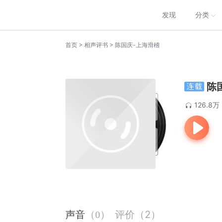
发现
分类
>
>
首页
相声评书
陈国庆-上海滑稽
陈
126.8万
评价
（
2
）
声音
（
0
）