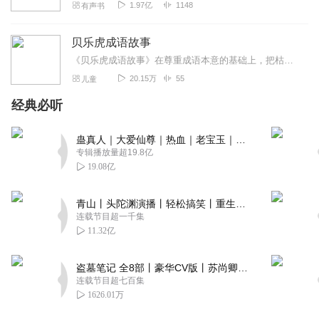
1.97亿
1148
有声书
贝乐虎成语故事
《贝乐虎成语故事》在尊重成语本意的基础上，把枯燥难懂的成语改编成一个个情节丰富、有趣又生动的情景故事。快乐听故事，轻松学成语。让孩子不仅可以在故事中学会成语，还...
20.15万
55
儿童
经典必听
蛊真人｜大爱仙尊｜热血｜老宝玉｜多人VIP免费有声剧
专辑播放量超19.8亿
19.08亿
青山丨头陀渊演播丨轻松搞笑丨重生穿越丨古代权谋丨VIP免费 | 多人有声剧
连载节目超一千集
11.32亿
盗墓笔记 全8部丨豪华CV版丨苏尚卿&边江 领衔 多人有声剧丨冠声文化丨南派三叔
连载节目超七百集
1626.01万