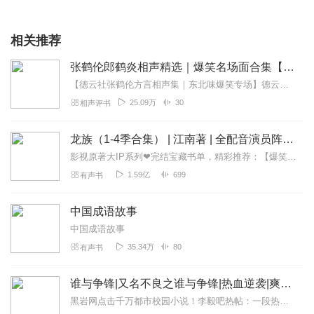
相关推荐
张鹤伦郎鹤炎相声精选｜爆笑名场面合集【成语接龙+童年故事】
【德云社张鹤伦方言相声集｜东北味爆笑专场】德云社"浪味仙"张鹤伦携搭档郎鹤炎带来原汁原味的东北风情相声盛宴！本专辑精选30段经典演出，既有《扒马褂》《黄鹤楼》...
25.09万
30
相声评书
龙族（1-4季合集） | 江南著 | 全配音演员阵容 | 辰羽参演
影视原著大IP系列❤完结宝藏书单，精彩推荐：【爆笑古言重生系列】：星汉灿烂，幸甚至哉|吴磊&赵露思主演|关心则乱《知否》作者|沈念如/倔强的小红领衔|月升沧海【...
1.59亿
699
有声书
中国成语故事
中国成语故事
35.34万
80
有声书
谁与争锋|又名不良之谁与争锋|热血逆袭|爽文爆笑|会员免费
黑岩网点击千万都市校园小说！李毅吧热帖：一段热血的青春故事，一个狂拽屌丝的逆袭传奇。热血都市主播探月倾情演绎【内容简介】两年前，她是丑逼，我是男神；...