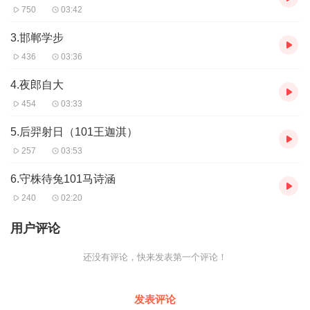
750
03:42
3.邯郸学步
436
03:36
4.夜郎自大
454
03:33
5.后羿射日（101王迦淇）
257
03:53
6.守株待兔101马诗涵
240
02:20
用户评论
还没有评论，快来发表第一个评论！
发表评论