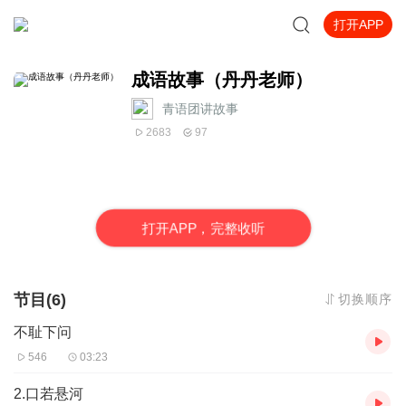
打开APP
成语故事（丹丹老师）
青语团讲故事
2683
97
打
开
A
P
P，完整收听
节目(6)
切换顺序
不耻下问
546
03:23
2.口若悬河