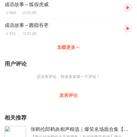
成语故事～狐假虎威
660
01:05
成语故事～囫囵吞枣
531
01:26
加载更多
用户评论
还没有评论，快来发表第一个评论！
发表评论
相关推荐
张鹤伦郎鹤炎相声精选｜爆笑名场面合集【成语接龙+童年故事】
【德云社张鹤伦方言相声集｜东北味爆笑专场】德云社"浪味仙"张鹤伦携搭档郎鹤炎带来原汁原味的东北风情相声盛宴！本专辑精选30段经典演出，既有《扒马褂》《黄鹤楼》...