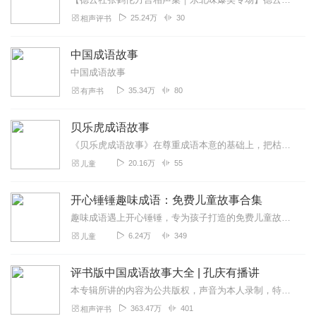
25.24万
30
相声评书
中国成语故事
中国成语故事
35.34万
80
有声书
贝乐虎成语故事
《贝乐虎成语故事》在尊重成语本意的基础上，把枯燥难懂的成语改编成一个个情节丰富、有趣又生动的情景故事。快乐听故事，轻松学成语。让孩子不仅可以在故事中学会成语，还...
20.16万
55
儿童
开心锤锤趣味成语：免费儿童故事合集
趣味成语遇上开心锤锤，专为孩子打造的免费儿童故事来啦！用轻松搞笑的剧情、简单易懂的语言，把成语知识融入精彩小故事中，边听边学、趣味满满，让孩子轻松记住成语、爱上...
6.24万
349
儿童
评书版中国成语故事大全 | 孔庆有播讲
本专辑所讲的内容为公共版权，声音为本人录制，特此声明！业余时间录制，尽量保证每天一集！微评书为您讲述成语起源的同时，每集一个定场诗，不重复！脱稿演绎！部分定场诗...
363.47万
401
相声评书