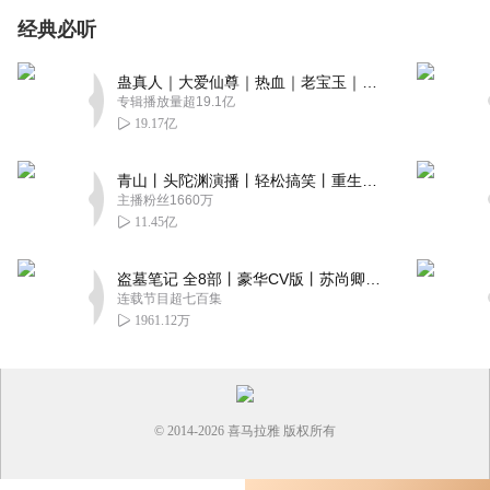
经典必听
蛊真人｜大爱仙尊｜热血｜老宝玉｜多人VIP免费有声剧
专辑播放量超19.1亿
19.17亿
青山丨头陀渊演播丨轻松搞笑丨重生穿越丨古代权谋丨VIP免费 | 多人有声剧
主播粉丝1660万
11.45亿
盗墓笔记 全8部丨豪华CV版丨苏尚卿&边江 领衔 多人有声剧丨冠声文化丨南派三叔
连载节目超七百集
1961.12万
© 2014-
2026
喜马拉雅 版权所有