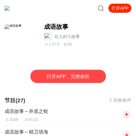
打开APP
成语故事
欣儿的小故事
1.97万
86
打
开
A
P
P，完整收听
节目(27)
切换顺序
成语故事～井底之蛙
2339
01:21
成语故事～精卫填海