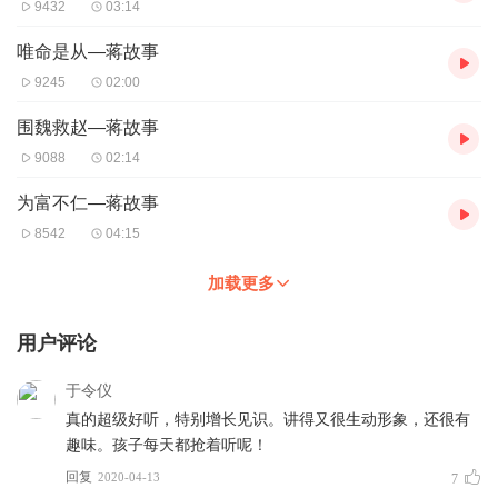
9432
03:14
唯命是从—蒋故事
9245
02:00
围魏救赵—蒋故事
9088
02:14
为富不仁—蒋故事
8542
04:15
加载更多
用户评论
于令仪
真的超级好听，特别增长见识。讲得又很生动形象，还很有
趣味。孩子每天都抢着听呢！
回复
2020-04-13
7