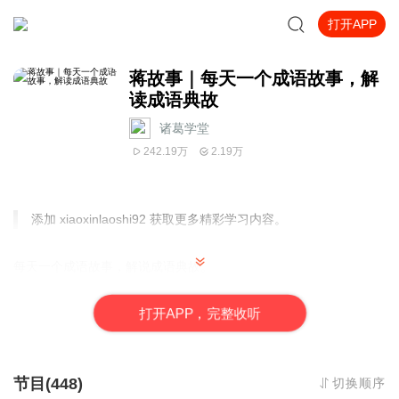
打开APP
蒋故事｜每天一个成语故事，解
读成语典故
诸葛学堂
242.19万
2.19万
添加
xiaoxinlaoshi92
获取更多精彩学习内容。
每天一个成语故事，解说成语典故。
打
开
A
P
P，完整收听
主讲老师
蒋楠
毕业于北京外国语大学，双语语言文学学士
白马银枪的女将军，征战教育界15载
节目(448)
切换顺序
大语文老师最擅长外语文学的，能成段背英，俄原文