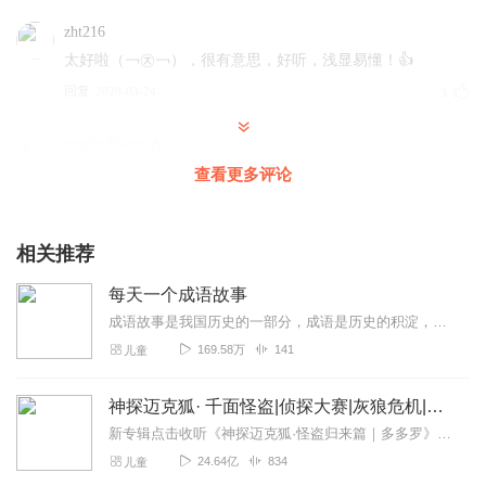
zht216
太好啦（￢㉨￢），很有意思，好听，浅显易懂！👍
回复
2020-03-24
3
pinghz和kevinhz
好好好！好好好！好好好！
查看更多评论
回复
2019-11-02
3
相关推荐
他们并不知道
成语故事讲得很好，孩子喜欢听，听过的成语印象深刻，不
每天一个成语故事
容易忘记。
成语故事是我国历史的一部分，成语是历史的积淀，每一个成语的背后都有一个含义深远的故事，是我国几千年以来人民智慧的结晶。其特点是深刻隽永，言简意赅。阅读成语故事，...
回复
2019-12-02
2
169.58万
141
儿童
听友187041185
神探迈克狐· 千面怪盗|侦探大赛|灰狼危机|多多罗
🤓🤓🤓🤓🤓🤓🤓🤓🤓🤓🤓🤓🤓🤓🤓🤓🤓🤓🤓🤓🤓🤓🤓🤓
新专辑点击收听《神探迈克狐·怪盗归来篇｜多多罗》！！！>>>点击进入主播橱窗购买《神探迈克狐》系列图书吧!<<<多多罗故事【点击前往】收听多多罗其他好玩有趣的故...
(*^▽^*)
24.64亿
834
儿童
回复
2019-12-02
2