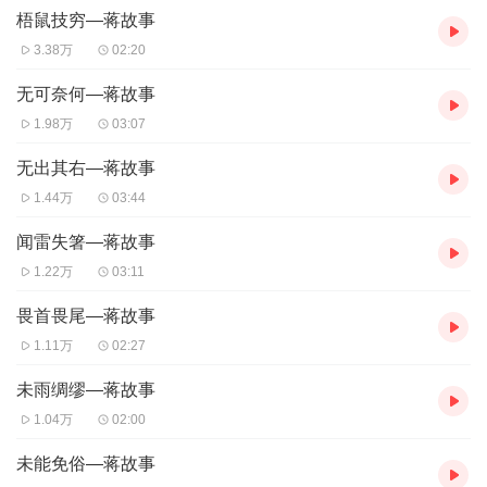
梧鼠技穷—蒋故事
在北京19年的四川人，四中毕业，北外西南区面试状元
3.38万
02:20
无可奈何—蒋故事
课程介绍
1.98万
03:07
【每天一个成语故事】专辑是一档非常有趣和有意义的节目，旨在
无出其右—蒋故事
通过讲解成语的来历、故事和应用，帮助大家更好地理解和掌握汉
语语言的精髓。每期节目将会讲解一个成语的含义和使用场景，并
1.44万
03:44
通过一个生动有趣的故事来阐述成语的来历和历史背景。
闻雷失箸—蒋故事
这个专辑不仅适合语言爱好者和学生们，也适合对中国文化和传统
1.22万
03:11
有兴趣的人们。通过【每天一个成语故事】专辑，您可以学习到许
多有趣和实用的成语，提高自己的语言能力和文化素养。
畏首畏尾—蒋故事
1.11万
02:27
未雨绸缪—蒋故事
1.04万
02:00
未能免俗—蒋故事