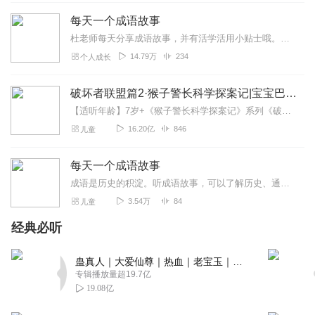
每天一个成语故事
Henryliyang
杜老师每天分享成语故事，并有活学活用小贴士哦。以下成语故事，你听过吗？拔苗助长，画龙点睛，狐假虎威，画蛇添足熟能生巧，水滴石穿买椟还珠囫囵吞枣杯弓蛇影。班门弄斧...
好好，天天我都在做摘抄。
14.79万
234
个人成长
回复
2019-10-25
2
破坏者联盟篇2·猴子警长科学探案记|宝宝巴士故事
快乐小米金果果
【适听年龄】7岁+《猴子警长科学探案记》系列《破坏者联盟篇1·猴子警长科学探案记》>>>《破坏者联盟篇2·猴子警长科学探案记》>>>《破坏者联盟篇3·猴子警长科...
老师讲的真的太好了，我和孩子都特别喜欢听
16.20亿
846
儿童
回复
2021-04-16
1
每天一个成语故事
1563180dkve
成语是历史的积淀。听成语故事，可以了解历史、通达事理、学习知识、积累优美的语言素材。向小朋友们推荐“和好朋友一起记成语，走进中国文化”活...
好好好好好好好好好好好好好好好好好好
3.54万
84
儿童
回复
2019-11-13
1
经典必听
1590278boqz
蛊真人｜大爱仙尊｜热血｜老宝玉｜多人VIP免费有声剧
棒！蒋老师👩‍🏫的声音很亲切❤！
专辑播放量超19.7亿
回复
2019-11-03
1
19.08亿