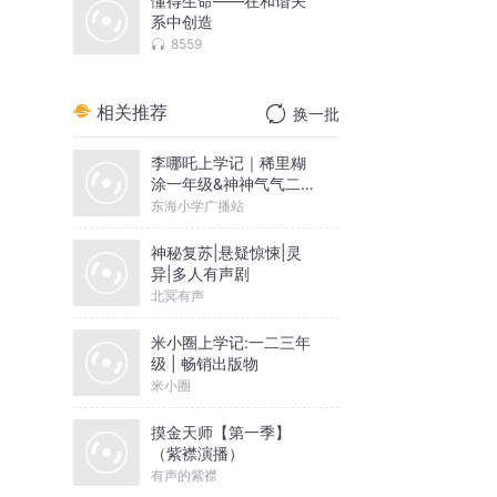
懂得生命——在和谐关
系中创造
8559
相关推荐
换一批
李哪吒上学记｜稀里糊
涂一年级&神神气气二年
级
东海小学广播站
神秘复苏|悬疑惊悚|灵
异|多人有声剧
北冥有声
米小圈上学记:一二三年
级 | 畅销出版物
米小圈
摸金天师【第一季】
（紫襟演播）
有声的紫襟