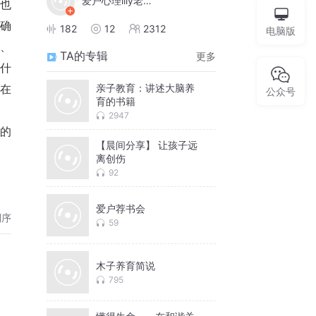
爱户心理lily老师
也
确
182
12
2312
电脑版
励、
TA的专辑
更多
子什
亲子教育：讲述大脑养
“在
公众号
育的书籍
2947
大的
【晨间分享】 让孩子远
离创伤
92
爱户荐书会
倒序
59
木子养育简说
795