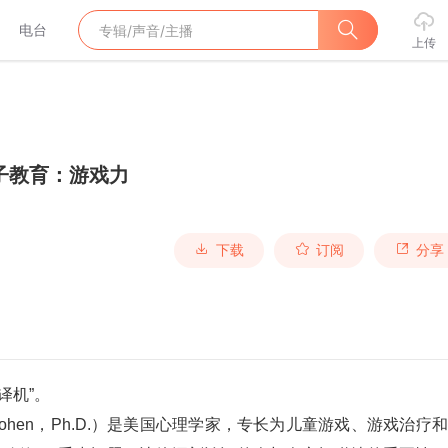
电台
上传
子教育：游戏力
下载
订阅
分享
译机”。
 J.Cohen，Ph.D.）是美国心理学家，专长为儿童游戏、游戏治疗