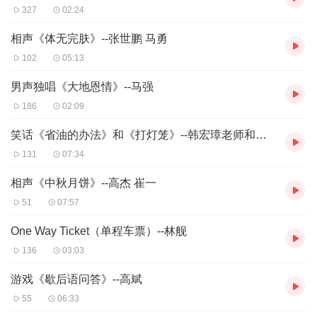
327
02:24
相声《体无完肤》--张世鹏 马勇
102
05:13
男声独唱《大地恩情》--马强
186
02:09
笑话《省油的办法》和《打灯笼》--韩宏璋老师和田家昌老师
131
07:34
相声《中秋月饼》--高杰 崔一
51
07:57
One Way Ticket（单程车票）--林舰
136
03:03
游戏《歇后语问答》--高斌
55
06:33