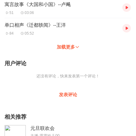
寓言故事《大国和小国》--卢飚
51
03:06
单口相声《迁都轶闻》--王洋
84
05:52
加载更多
用户评论
还没有评论，快来发表第一个评论！
发表评论
相关推荐
元旦联欢会
主播:霹雳玲儿00