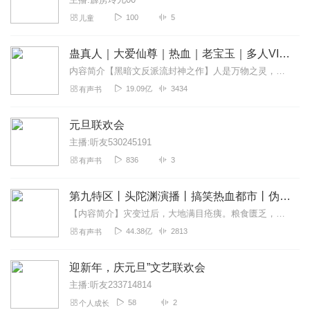
100
5
儿童
蛊真人｜大爱仙尊｜热血｜老宝玉｜多人VIP免费有声剧
内容简介【黑暗文反派流封神之作】人是万物之灵，蛊是天地真精。一个穿越者不断重生的故事。一个养蛊、炼蛊、用蛊的奇特世界。配音组（男角色）老宝玉旁白...
19.09亿
3434
有声书
元旦联欢会
主播:听友530245191
836
3
有声书
第九特区丨头陀渊演播丨搞笑热血都市丨伪戒丨VIP免费多人有声剧
【内容简介】灾变过后，大地满目疮痍。粮食匮乏，资源紧俏，局势混乱……一位从待规划区杀出来的青年，背对着漫天黄沙，孤身来到九区谋生，却不曾想偶然结识三五好友，一念...
44.38亿
2813
有声书
迎新年，庆元旦”文艺联欢会
主播:听友233714814
58
2
个人成长