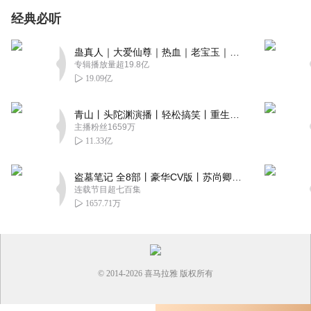
经典必听
蛊真人｜大爱仙尊｜热血｜老宝玉｜多人VIP免费有声剧
专辑播放量超19.8亿
19.09亿
青山丨头陀渊演播丨轻松搞笑丨重生穿越丨古代权谋丨VIP免费 | 多人有声剧
主播粉丝1659万
11.33亿
盗墓笔记 全8部丨豪华CV版丨苏尚卿&边江 领衔 多人有声剧丨冠声文化丨南派三叔
连载节目超七百集
1657.71万
© 2014-
2026
喜马拉雅 版权所有