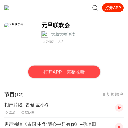
打开APP
元旦联欢会
大叔大师诵读
2402
2
打
开
A
P
P，完整收听
节目(12)
切换顺序
相声片段--曾健 孟小冬
213
03:46
男声独唱《古国 中华 我心中只有你》--汤培田