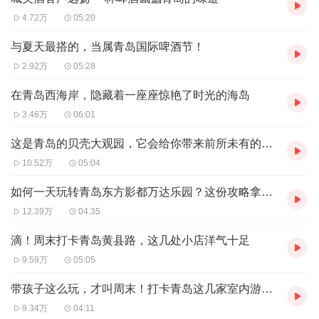
4.72万
05:20
与夏天最搭的，当属青岛国际啤酒节！
2.92万
05:28
在青岛西海岸，隐藏着一座座惊艳了时光的海岛
3.46万
06:01
这是青岛的贝壳大观园，它会给你带来前所未有的博物馆体验
10.52万
05:04
如何一天玩转青岛东方影都万达乐园？这份攻略拿走不谢！
12.39万
04:35
滴！周末打卡青岛黄县路，这几处小店洋气十足
9.59万
05:05
带孩子这么玩，才叫周末！打卡青岛这几家室内游乐场！
9.34万
04:11