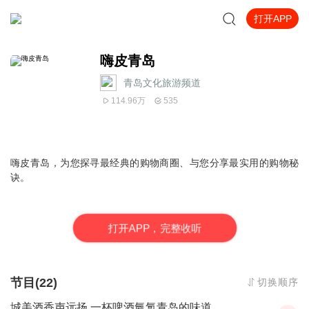
打开APP
嗨皮青岛
青岛文化旅游频道
114.96万
535
嗨皮青岛，为您探寻最经典的购物商圈、与您分享最实用的购物秘
诀。
打
开
A
P
P，完整收听
节目(22)
切换顺序
城美酒香声远扬 一杯啤酒氤氲青岛的味道