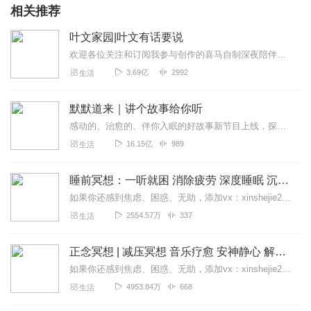
相关推荐
叶文家园|叶文有话要说
欢迎各位关注和订阅我参与创作的喜马自制深夜陪伴谈话栏目《听你说·百态人声》【听你说·百态人声】每晚直播连线真实人间故事|叶文现场互动中|人间冷暖，抱团取暖每周...
3.69亿
2992
生活
默默道来｜讲个故事给你听
感动的、治愈的、伴你入眠的好故事新节目上线，探索现实世界的无尽魅力，追求对生活的真实记录《听见人间真相》（点击名称，直达专辑）网易人间故事集持续更新中，邀您关注...
16.15亿
989
生活
睡前冥想：一听就困 消除疲劳 深度睡眠 沉浸体验
如果你还感到焦虑、困惑、无助，添加vx：xinshejie2018、vx公众号：宣萱心伴，与主播宣萱开启心灵交流之旅，共建温暖的精神家园！如果你喜欢我的内容，请...
2554.57万
337
生活
正念冥想 | 减压冥想 音乐疗愈 安神静心 解郁降噪
如果你还感到焦虑、困惑、无助，添加vx：xinshejie2018、vx公众号：宣萱心伴，与主播宣萱开启心灵交流之旅，共建温暖的精神家园！如果你喜欢我的内容，请...
4953.84万
668
生活