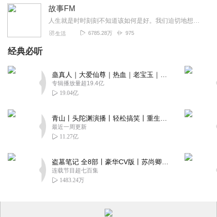
故事FM
人生就是时时刻刻不知道该如何是好。我们迫切地想知道怎么解决问题，也同样挣扎着寻求理解和安慰。这样的你，并不孤独。重获新生的抑郁症病人；用一辈子摆脱原生家庭阴影的...
6785.28万
975
生活
经典必听
蛊真人｜大爱仙尊｜热血｜老宝玉｜多人VIP免费有声剧
专辑播放量超19.4亿
19.04亿
青山丨头陀渊演播丨轻松搞笑丨重生穿越丨古代权谋丨VIP免费 | 多人有声剧
最近一周更新
11.27亿
盗墓笔记 全8部丨豪华CV版丨苏尚卿&边江 领衔 多人有声剧丨冠声文化丨南派三叔
连载节目超七百集
1483.24万