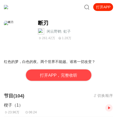
打开APP
断刃
闲云野鹤_虹子
261.42万
1.28万
红色的梦，白色的夜。两个世界不能越。谁将一切改变？
打
开
A
P
P，完整收听
节目(104)
切换顺序
楔子（1）
23.96万
06:24