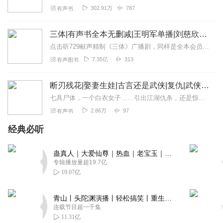
302.91万
787
有声书
萍水相逢e
声音好听，没有背景音乐，安安静静的喜欢你！
三体|有声书全本无删减|王明军单播|刘慈欣原著
回复
2022-01-31
1
点击听729献声精制《三体》广播剧，同样是全本会员免费畅听，快来感受声音大戏的魅力！【购买须知】1、本作品部分集数为免费试听。2、版权归原作者所有，严禁翻录成任...
7.35亿
313
有声图书
听友299320518
广播剧团队演播者水平点赞
断刃残花|娶妻生娃|古言还是武侠|复仇|武侠|江湖恩怨|杀手|破案|古代|热血|
回复
2021-04-06
1
七具尸体，一个白衣女子……引出江湖仇杀，还是惊天阴谋？绝美女子沦为神秘杀手快剑捕头甘为护花使者爱与恨情与仇公道正义与身家性命他们又会做出什么样的选择……...
2.86万
97
有声书
微粒_ly
很棒哦，喜欢听，主播辛苦啦
经典必听
回复
2020-03-10
1
蛊真人｜大爱仙尊｜热血｜老宝玉｜多人VIP免费有声剧
专辑播放量超19.7亿
听友190348103
19.07亿
声音真好听，有身临其境的感觉！
回复
2019-10-26
1
青山丨头陀渊演播丨轻松搞笑丨重生穿越丨古代权谋丨VIP免费 | 多人有声剧
连载节目超一千集
一成不变_mz
11.31亿