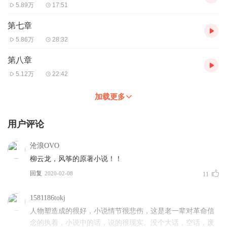
5.89万
17:51
第七章
5.86万
28:32
第八章
5.12万
22:42
加载更多
用户评论
沧浪OVO
柳云龙，风筝的原著小说！！
回复
2020-02-08
11
1581186tokj
人物塑造成的很好，小说情节很悲伤，这是老一辈对革命信
念的执着，小说中的话，说的很现实。没个大话，空话，废