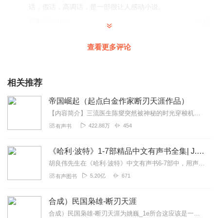
话，假话，高调话，是一部很让人感动小说。
回复
2021-04-14
9
hei郁金香
查看更多评论
播主早期的作品难免有瑕疵很正常，但后面的作品已经非常
不错了
相关推荐
回复
2022-05-30
3
帝国崛起（起点白金作家断刃天涯作品）
晴空壹鹤
【内容简介】三流医生陈燮突然被神秘的时光穿梭机砸中，来到了明朝末年，利用自身的医术及现代知识，使一个岌岌可危的帝国重新崛起！【作者/主播简介】作者：断刃天涯，历...
好，必须点赞！😃顺便蹭个流量，本人新专辑，谍战烟京正
422.88万
454
有声书
在开播，有兴趣的小伙伴们，可以去给捧个场哈！😊
回复
2021-02-08
3
《哈利·波特》1-7部精品中文有声书全集| J.K.罗琳原著，光合积木演播
胡良伟先生在《哈利·波特》中文有声书6-7部中，用声音带领着大家继续魔法之旅。为保证作品的一致性，给大家带来完整的魔法体验，我们与版权方PottermoreP...
1375143dufa
5.20亿
671
有声图书
主播的音色很好，就是声音太小了，有时不得不把手机拿到
耳边听，希望主播以后注意这方面的不足。
合成）民国枭雄-断刃天涯
回复
2022-03-16
1
合成）民国枭雄-断刃天涯为姚巍_1e所合这应该是一个欢乐的故事，开始立意就是走欢乐路线。这是一个大时代，也是一个大舞台。错过了这个大时代，中华民族就错过...