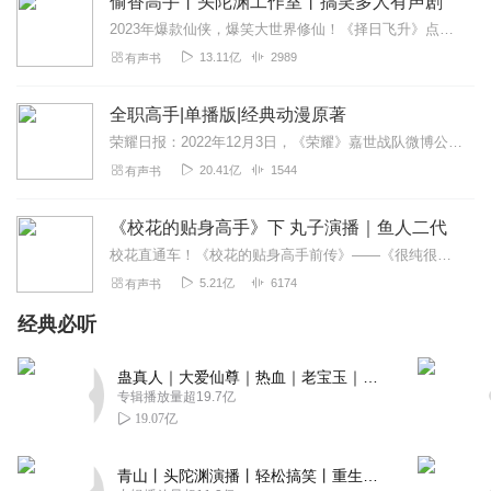
偷香高手丨头陀渊工作室丨搞笑多人有声剧
2023年爆款仙侠，爆笑大世界修仙！《择日飞升》点击传送头陀渊工作室超震撼有声剧《头狼》点击收听！点击订阅精彩不迷路！【内容简介】当主角醒来发现自己变成了宋青书...
13.11亿
2989
有声书
全职高手|单播版|经典动漫原著
荣耀日报：2022年12月3日，《荣耀》嘉世战队微博公告宣布队长叶秋（战法）正式退役，传奇永不落幕！刺儿演播，2020年度无敌流超爽爆款小说！《万族之劫》上线啦...
20.41亿
1544
有声书
《校花的贴身高手》下 丸子演播｜鱼人二代
校花直通车！《校花的贴身高手前传》——《很纯很暧昧》【点击直达！】《校花的贴身高手（上）》【点击直达！】新书推荐新书限时免费更有爆更福利不定时来袭哦~：《天...
5.21亿
6174
有声书
经典必听
蛊真人｜大爱仙尊｜热血｜老宝玉｜多人VIP免费有声剧
专辑播放量超19.7亿
19.07亿
青山丨头陀渊演播丨轻松搞笑丨重生穿越丨古代权谋丨VIP免费 | 多人有声剧