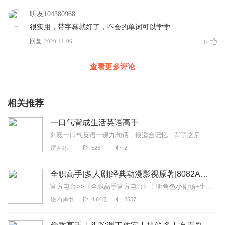
听友104380968
很实用，带字幕就好了，不会的单词可以学学
回复
2020-11-06
0
查看更多评论
相关推荐
一口气背成生活英语高手
刘毅一口气英语一课九句话，最适合记忆！背了之后，英语表达能力要胜过所有美国人！
526
2
外语
全职高手|多人剧|经典动漫影视原著|8082Audio制作|热血青春电竞
官方电台>>《全职高手官方电台》！听角色小剧场+生日特别福利<<喜马拉雅携手8082Audio全新打造经典热血竞技IP《全职高手》，欢迎订阅收听！作者简介...
4.64亿
2557
有声书