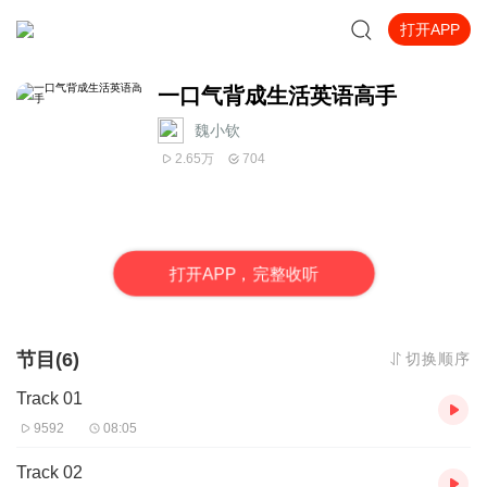
打开APP
一口气背成生活英语高手
魏小钦
2.65万
704
打
开
A
P
P，完整收听
节目(6)
切换顺序
Track 01
9592
08:05
Track 02