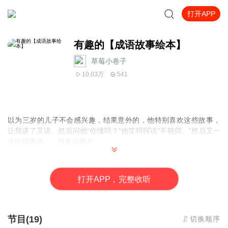
打开APP
有趣的【成语故事绘本】
草莓小卷子
10.03万
541
以为三岁的儿子不会感兴趣，结果意外的，他特别喜欢这些故事，
让我讲了又讲。然后问他“你懂吗？”他笑呵呵说“不晓得。”然后又一
次让我再讲……我表示很方……
打
开
A
P
P，完整收听
节目(19)
切换顺序