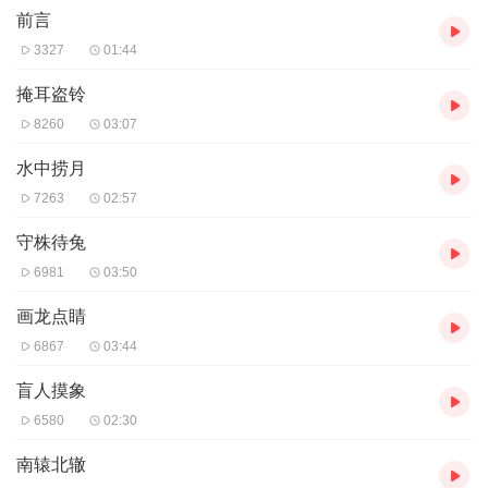
前言
3327
01:44
掩耳盗铃
8260
03:07
水中捞月
7263
02:57
守株待兔
6981
03:50
画龙点睛
6867
03:44
盲人摸象
6580
02:30
南辕北辙