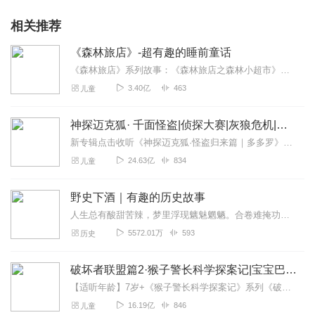
相关推荐
《森林旅店》-超有趣的睡前童话
《森林旅店》系列故事：《森林旅店之森林小超市》点击收听！《森林旅店之丢丢历险记》点击收听！《森林旅店之笨笨餐厅：动物吃什么？》点击收听！《森林旅店之消失的精灵》...
3.40亿
463
儿童
神探迈克狐· 千面怪盗|侦探大赛|灰狼危机|多多罗
新专辑点击收听《神探迈克狐·怪盗归来篇｜多多罗》！！！>>>点击进入主播橱窗购买《神探迈克狐》系列图书吧!<<<多多罗故事【点击前往】收听多多罗其他好玩有趣的故...
24.63亿
834
儿童
野史下酒｜有趣的历史故事
人生总有酸甜苦辣，梦里浮现魑魅魍魉。合卷难掩功名利禄，举杯溢满贪嗔痴狂。
5572.01万
593
历史
破坏者联盟篇2·猴子警长科学探案记|宝宝巴士故事
【适听年龄】7岁+《猴子警长科学探案记》系列《破坏者联盟篇1·猴子警长科学探案记》>>>《破坏者联盟篇2·猴子警长科学探案记》>>>《破坏者联盟篇3·猴子警长科...
16.19亿
846
儿童