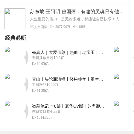
苏东坡·王阳明·曾国藩：有趣的灵魂只有他一个|庄子
人生重要的能力，是无论多难，都能让自己快乐！人生为何不快乐，只因未读苏东坡。他一生坎坷，不是被贬谪，就是在被贬谪的路上；他一生豁达，把别人眼中的苟且，活成了自己...
2077.00万
1896
人文国学
经典必听
蛊真人｜大爱仙尊｜热血｜老宝玉｜多人VIP免费有声剧
专辑播放量超19.5亿
19.05亿
青山丨头陀渊演播丨轻松搞笑丨重生穿越丨古代权谋丨VIP免费 | 多人有声剧
主播粉丝1659万
11.28亿
盗墓笔记 全8部丨豪华CV版丨苏尚卿&边江 领衔 多人有声剧丨冠声文化丨南派三叔
连载节目超七百集
1514.32万