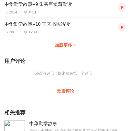
中华勤学故事--9 朱买臣负薪勤读
2924
04:11
中华勤学故事--10 王充书坊站读
2861
05:09
加载更多
用户评论
还没有评论，快来发表第一个评论！
发表评论
相关推荐
中华勤学故事
简介：央视青少中心动画片部制作完成的52集大型动画系列片《中华勤学故事》，于2004年5月10日在央视一套《动画城》栏目中推出。这是央视为弘扬中华民族传统美德，...