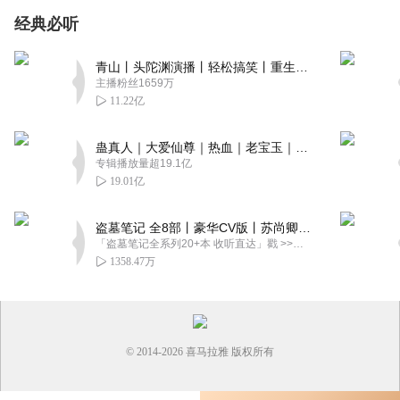
经典必听
青山丨头陀渊演播丨轻松搞笑丨重生穿越丨古代权谋丨VIP免费 | 多人有声剧
主播粉丝1659万
11.22亿
蛊真人｜大爱仙尊｜热血｜老宝玉｜多人VIP免费有声剧
专辑播放量超19.1亿
19.01亿
盗墓笔记 全8部丨豪华CV版丨苏尚卿&边江 领衔 多人有声剧丨冠声文化丨南派三叔
「盗墓笔记全系列20+本 收听直达」戳 >>改编自南派三叔同名作品，腾讯音乐娱乐集团出品，冠声文化制作，...
1358.47万
© 2014-
2026
喜马拉雅 版权所有