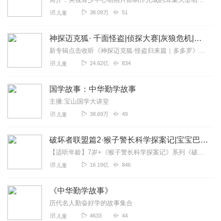
38.09万
51
儿童
神探迈克狐· 千面怪盗|侦探大赛|灰狼危机|多多罗
新专辑点击收听《神探迈克狐·怪盗归来篇｜多多罗》！！！>>>点击进入主播橱窗购买《神探迈克狐》系列图书吧!<<<多多罗故事【点击前往】收听多多罗其他好玩有趣的故...
24.62亿
834
儿童
国学故事：中华勤学故事
主播:宝山国学大讲堂
38.69万
49
儿童
破坏者联盟篇2·猴子警长科学探案记|宝宝巴士故事
【适听年龄】7岁+《猴子警长科学探案记》系列《破坏者联盟篇1·猴子警长科学探案记》>>>《破坏者联盟篇2·猴子警长科学探案记》>>>《破坏者联盟篇3·猴子警长科...
16.19亿
846
儿童
《中华勤学故事》
历代名人勤奋好学的故事集合
4633
44
儿童