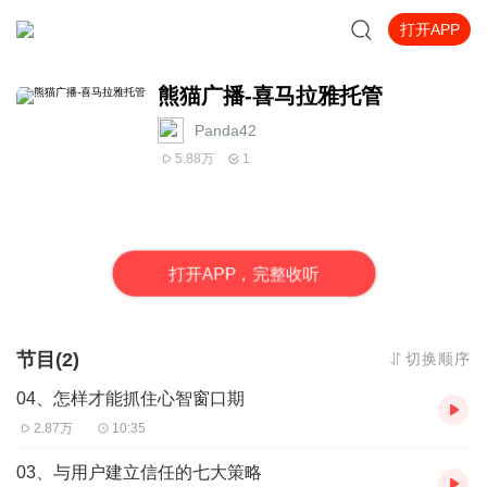
打开APP
熊猫广播-喜马拉雅托管
Panda42
5.88万
1
打
开
A
P
P，完整收听
节目(2)
切换顺序
04、怎样才能抓住心智窗口期
2.87万
10:35
03、与用户建立信任的七大策略