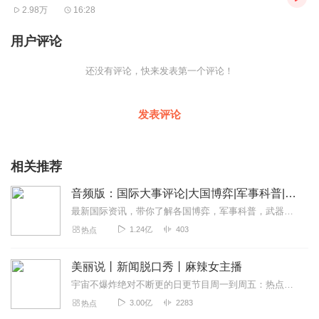
2.98万
16:28
用户评论
还没有评论，快来发表第一个评论！
发表评论
相关推荐
音频版：国际大事评论|大国博弈|军事科普|科技讲解
最新国际资讯，带你了解各国博弈，军事科普，武器博览。本专辑为听风的蚕原创专辑，本专辑将为您介绍军事科普和国际动态和热点大事，通过独家解读，为您理清热点之下的脉络...
1.24亿
403
热点
美丽说丨新闻脱口秀丨麻辣女主播
宇宙不爆炸绝对不断更的日更节目周一到周五：热点新闻一锅端周末：听众投稿话题探讨随便闲聊>>>不知道怎么进主播橱窗购买零食的点击我哟，点我点我！<<<马栏山...
3.00亿
2283
热点