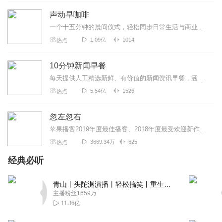
声动早咖啡
一个十五分钟的晨间仪式，轻松同步日常生活与商业世界。这是一档由声动活泼出品的清晨播客节目，在工作日的早晨，为你带来与日常生活息息相关的商业科技轻解读，开启能量满...
1.09亿
1014
热点
10分钟新闻早餐
每天提供人工精选新鲜、有价值的新闻资讯早餐，涵盖国内社会热点、财经科技大事、国际时事风云。每天10分钟，畅晓天下事！
5.54亿
1526
热点
忽左忽右
苹果播客2019年度最佳播客、2018年度最受欢迎新作这是一档JustPod旗下的沙龙访谈类播客节目，每周更新，试图为中文播客听众提供更多高质量的内容。Just...
3669.34万
625
热点
经典必听
青山丨头陀渊演播丨轻松搞笑丨重生穿越丨古代权谋丨VIP免费 | 多人有声剧
主播粉丝1659万
11.36亿