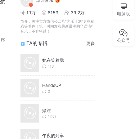
华语音乐
建筑
1.1万
8153
39.2万
电脑版
简介：
关注官方微信公众号“奔乐计划”更多精
彩等着你！第一时间发布最新最潮的华语流行
音乐，不容错过！
倒序
公众号
TA的专辑
更多
她在笑着我
113
HandsUP
0
赌注
1.9万
午夜的列车