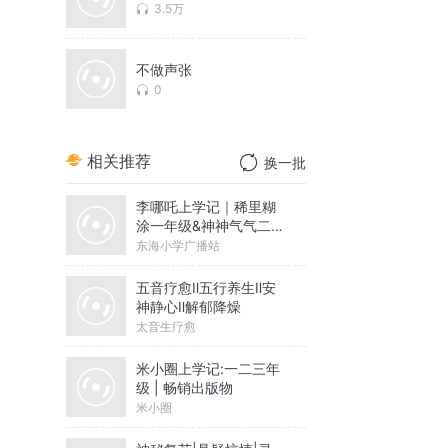
3.5万
不做声张
0
相关推荐
换一批
李哪吒上学记｜稀里糊
涂一年级&神神气气二年
级
东海小学广播站
五音疗愈Ⅱ五行养生Ⅱ安
神静心Ⅱ解郁降燥
太音生疗愈
米小圈上学记:一二三年
级 | 畅销出版物
米小圈