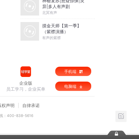
神秘复苏|悬疑惊悚|灵
异|多人有声剧
北冥有声
摸金天师【第一季】
（紫襟演播）
有声的紫襟
手机端
企业版
电脑端
员工学习，企业买单
版权声明
自律承诺
：400-838-5616