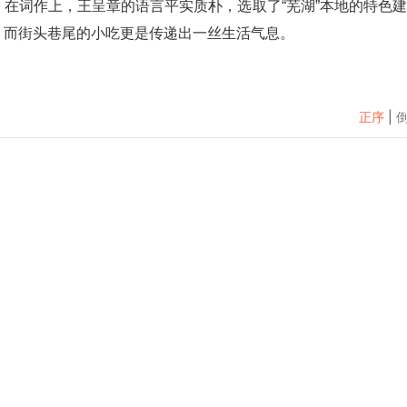
在词作上，王呈章的语言平实质朴，选取了“芜湖”本地的特色
，而街头巷尾的小吃更是传递出一丝生活气息。
正序
|