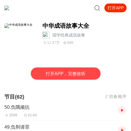
打开APP
中华成语故事大全
国学经典成语故事
11.47万
686
打
开
A
P
P，完整收听
节目(62)
切换顺序
50.负隅顽抗
2009
01:44
49.负荆请罪