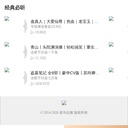
经典必听
蛊真人｜大爱仙尊｜热血｜老宝玉｜多人VIP免费有声剧
专辑播放量超19.8亿
19.09亿
青山丨头陀渊演播丨轻松搞笑丨重生穿越丨古代权谋丨VIP免费 | 多人有声剧
连载节目超一千集
11.33亿
盗墓笔记 全8部丨豪华CV版丨苏尚卿&边江 领衔 多人有声剧丨冠声文化丨南派三叔
连载节目超七百集
1658.93万
© 2014-
2026
喜马拉雅 版权所有