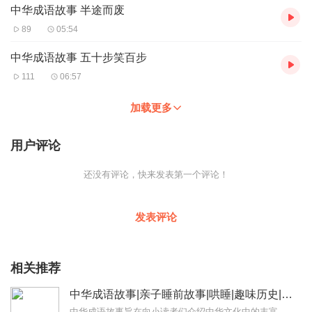
中华成语故事 半途而废
89
05:54
中华成语故事 五十步笑百步
111
06:57
加载更多
用户评论
还没有评论，快来发表第一个评论！
发表评论
相关推荐
中华成语故事|亲子睡前故事|哄睡|趣味历史|启蒙
中华成语故事旨在向小读者们介绍中华文化中的丰富成语，并通过精彩的故事讲述它们的来源和寓意。这本作品包含了一系列经典成语，如「井底之蛙」、「画蛇添足」、「杯弓蛇影...