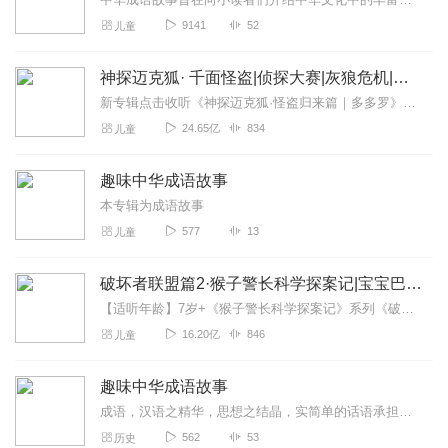
9141
52
儿童
神探迈克狐· 千面怪盗|侦探大赛|灰狼危机|多多罗
新专辑点击收听《神探迈克狐·怪盗归来篇｜多多罗》！！！>>>点击进入主播橱窗购买《神探迈克狐》系列图书吧!<<<多多罗故事【点击前往】收听多多罗其他好玩有趣的故...
24.65亿
834
儿童
趣味中华成语故事
本专辑为成语故事
577
13
儿童
破坏者联盟篇2·猴子警长科学探案记|宝宝巴士故事
【适听年龄】7岁+《猴子警长科学探案记》系列《破坏者联盟篇1·猴子警长科学探案记》>>>《破坏者联盟篇2·猴子警长科学探案记》>>>《破坏者联盟篇3·猴子警长科...
16.20亿
846
儿童
趣味中华成语故事
成语，汉语之精华，思想之结晶，实简单的话语承担起韵味无穷的寓意。它简洁凝练，结构紧密，一经说出便使人心灵神会，意味深远。（各位听众朋友们，在收听时请打小点声音，...
562
53
历史