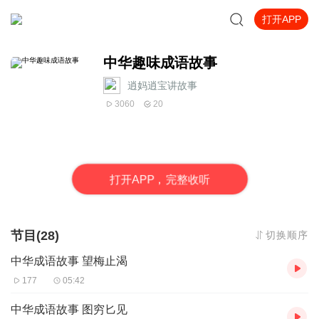
打开APP
中华趣味成语故事
逍妈逍宝讲故事
3060
20
打
开
A
P
P，完整收听
节目(28)
切换顺序
中华成语故事 望梅止渴
177
05:42
中华成语故事 图穷匕见