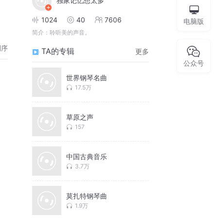
独家记忆想太多
1024
40
7606
电脑版
简介：
聆听美的声音。
倒序
TA的专辑
更多
公众号
世界钢琴名曲
17.5万
草原之声
157
中国古典音乐
3.7万
莫扎特钢琴曲
1.9万