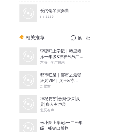
爱的钢琴演奏曲
2285
相关推荐
换一批
李哪吒上学记｜稀里糊
涂一年级&神神气气二年
级
东海小学广播站
都市狂枭｜都市之最强
狂兵VIP｜兵王&特工
幻樱空
神秘复苏|悬疑惊悚|灵
异|多人有声剧
北冥有声
米小圈上学记:一二三年
级 | 畅销出版物