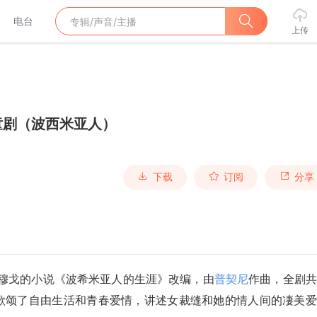
电台
上传
童剧（波西米亚人）
下载
订阅
分享
·穆戈的小说《波希米亚人的生涯》改编，由
普契尼
作曲，全剧共
该剧歌颂了自由生活和青春爱情，讲述女裁缝和她的情人间的凄美