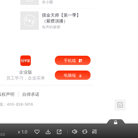
米小圈
摸金天师【第一季】
（紫襟演播）
有声的紫襟
手机端
企业版
电脑端
员工学习，企业买单
版权声明
自律承诺
：400-838-5616
x
1.0
:00