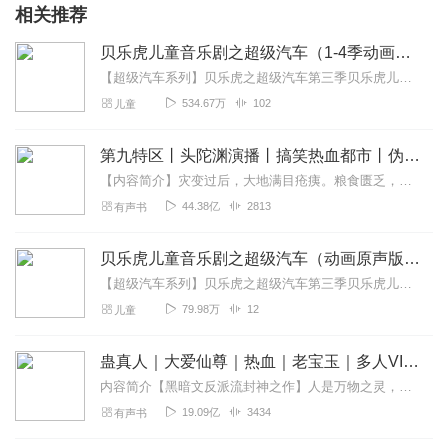
相关推荐
贝乐虎儿童音乐剧之超级汽车（1-4季动画原声）
【超级汽车系列】贝乐虎之超级汽车第三季贝乐虎儿童音乐剧之超级汽车（动画原声版）贝乐虎儿童音乐剧之超级汽车2（动画原声版）贝乐虎之超级汽车3（动画原声版）《贝乐...
534.67万
102
儿童
第九特区丨头陀渊演播丨搞笑热血都市丨伪戒丨VIP免费多人有声剧
【内容简介】灾变过后，大地满目疮痍。粮食匮乏，资源紧俏，局势混乱……一位从待规划区杀出来的青年，背对着漫天黄沙，孤身来到九区谋生，却不曾想偶然结识三五好友，一念...
44.38亿
2813
有声书
贝乐虎儿童音乐剧之超级汽车（动画原声版）
【超级汽车系列】贝乐虎之超级汽车第三季贝乐虎儿童音乐剧之超级汽车贝乐虎儿童音乐剧之超级汽车（动画原声版）贝乐虎儿童音乐剧之超级汽车2（动画原声版）贝乐虎之超级...
79.98万
12
儿童
蛊真人｜大爱仙尊｜热血｜老宝玉｜多人VIP免费有声剧
内容简介【黑暗文反派流封神之作】人是万物之灵，蛊是天地真精。一个穿越者不断重生的故事。一个养蛊、炼蛊、用蛊的奇特世界。配音组（男角色）老宝玉旁白...
19.09亿
3434
有声书