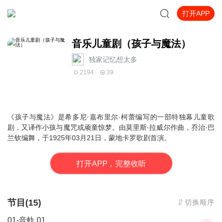
打开APP
音乐儿童剧（孩子与魔法）
独家记忆想太多
2194
39
《孩子与魔法》是希多尼·嘉布里尔·柯蕾编写的一部特独幕儿童
歌
剧
，又译作小孩与魔咒或顽童惊梦。由
莫里斯·拉威尔
作曲，乔治·巴
兰钦编舞，于1925年03月21日，
蒙地卡罗
歌剧首演。
打
开
A
P
P，完整收听
节目(15)
切换顺序
01-音軌 01