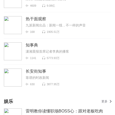
4609
9.08亿
热干面观察
九派新闻出品：新闻一线，不一样的声音
168
1905.51万
知事典
潇湘晨报首席记者李典的播客
1141
5773.93万
长安街知事
靠谱的时政新闻
630
3877.95万
娱乐
更多
雷明教你读懂职场BOSS心：跟对老板吃肉