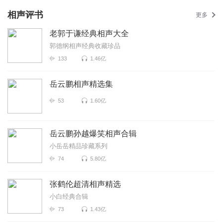
相声评书
更多
老郭于谦经典相声大全
郭德纲相声经典收藏珍品
133
1.46亿
岳云鹏相声精选集
53
1.60亿
岳云鹏孙越爆笑相声合辑
小岳岳精品珍藏系列
74
5.80亿
张鹤伦超清相声精选
小白经典合辑
73
1.43亿