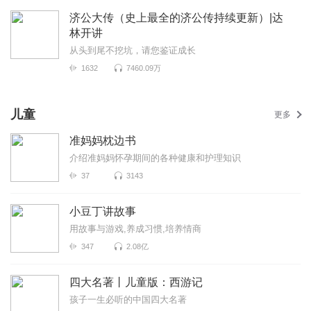
济公大传（史上最全的济公传持续更新）|达
林开讲
从头到尾不挖坑，请您鉴证成长
1632
7460.09万
儿童
更多
准妈妈枕边书
介绍准妈妈怀孕期间的各种健康和护理知识
37
3143
小豆丁讲故事
用故事与游戏,养成习惯,培养情商
347
2.08亿
四大名著丨儿童版：西游记
孩子一生必听的中国四大名著