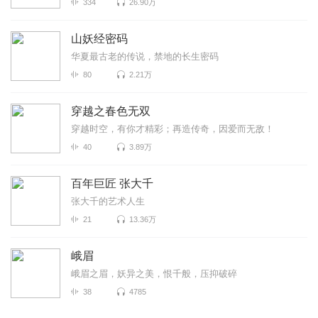
334
26.90万
山妖经密码
华夏最古老的传说，禁地的长生密码
80
2.21万
穿越之春色无双
穿越时空，有你才精彩；再造传奇，因爱而无敌！
40
3.89万
百年巨匠 张大千
张大千的艺术人生
21
13.36万
峨眉
峨眉之眉，妖异之美，恨千般，压抑破碎
38
4785