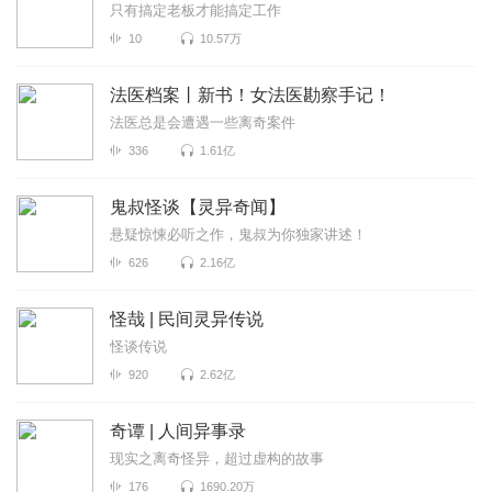
只有搞定老板才能搞定工作
10
10.57万
法医档案丨新书！女法医勘察手记！
法医总是会遭遇一些离奇案件
336
1.61亿
鬼叔怪谈【灵异奇闻】
悬疑惊悚必听之作，鬼叔为你独家讲述！
626
2.16亿
怪哉 | 民间灵异传说
怪谈传说
920
2.62亿
奇谭 | 人间异事录
现实之离奇怪异，超过虚构的故事
176
1690.20万