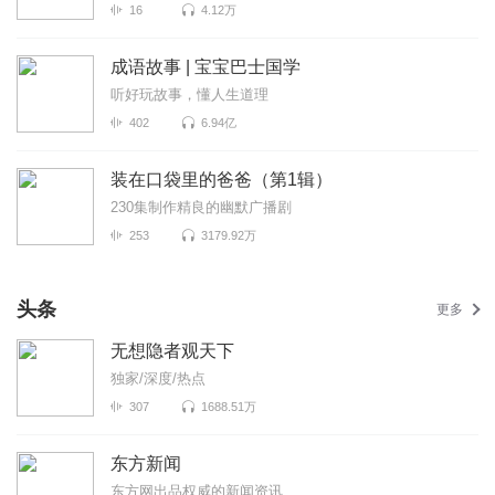
16
4.12万
成语故事 | 宝宝巴士国学
听好玩故事，懂人生道理
402
6.94亿
装在口袋里的爸爸（第1辑）
230集制作精良的幽默广播剧
253
3179.92万
头条
更多
无想隐者观天下
独家/深度/热点
307
1688.51万
东方新闻
东方网出品权威的新闻资讯