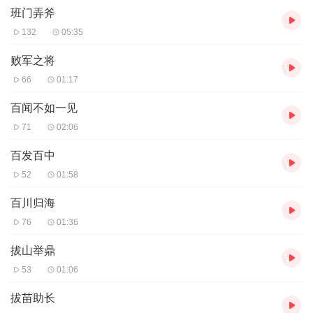
班门弄斧
132
05:35
败军之将
66
01:17
百闻不如一见
71
02:06
百发百中
52
01:58
百川归海
76
01:36
拔山举鼎
53
01:06
拔苗助长