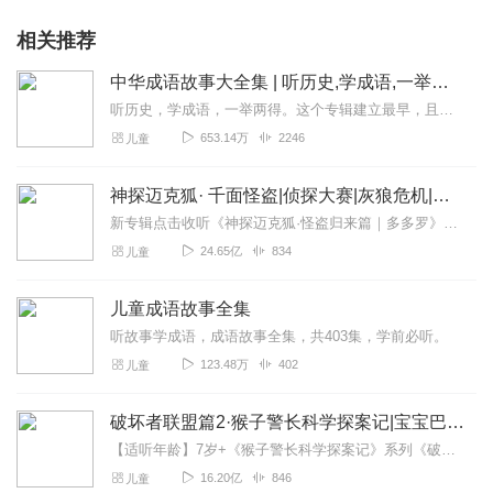
相关推荐
中华成语故事大全集 | 听历史,学成语,一举两得
听历史，学成语，一举两得。这个专辑建立最早，且最初为手机录制，水平低，音量小，录得不好。换了设备之后，又把前七百条音频一条一条重新录制替换了一遍。有不少听众朋友...
653.14万
2246
儿童
神探迈克狐· 千面怪盗|侦探大赛|灰狼危机|多多罗
新专辑点击收听《神探迈克狐·怪盗归来篇｜多多罗》！！！>>>点击进入主播橱窗购买《神探迈克狐》系列图书吧!<<<多多罗故事【点击前往】收听多多罗其他好玩有趣的故...
24.65亿
834
儿童
儿童成语故事全集
听故事学成语，成语故事全集，共403集，学前必听。
123.48万
402
儿童
破坏者联盟篇2·猴子警长科学探案记|宝宝巴士故事
【适听年龄】7岁+《猴子警长科学探案记》系列《破坏者联盟篇1·猴子警长科学探案记》>>>《破坏者联盟篇2·猴子警长科学探案记》>>>《破坏者联盟篇3·猴子警长科...
16.20亿
846
儿童