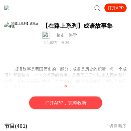
打开APP
【在路上系列】成语故事集
一路走一路学
1.62万
26
成语故事是我国历史的一部分，成语是历史的积淀，每一个成
语的背后都有一个含义深远的故事，是我国几千年以来人民智慧的
结晶。其特点是深刻隽永，言简意赅。阅读成语故事，可以了解历
史、通达事理、学习知识、积累优美的语言素材。所以，学习成语
是青少年学习中国文化的必经之路。成语故事以深刻形象的故事典
故讲述一些道理。成语就是有道理的词语，它奠基着我国的文化之
打
开
A
P
P，完整收听
熙。
请关注微信公众号：
在路上KeepLearning
节目(401)
切换顺序