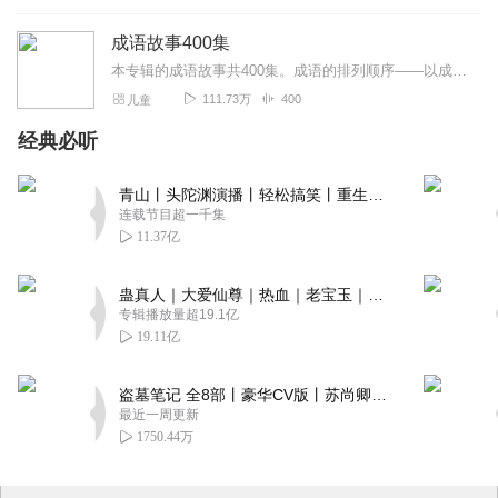
成语故事400集
本专辑的成语故事共400集。成语的排列顺序——以成语第一个字的拼音首字母先后顺序而排列，便于同学们快速搜索寻找。成语:古代汉语词汇中特有的一种长期相沿用的固定短...
111.73万
400
儿童
经典必听
青山丨头陀渊演播丨轻松搞笑丨重生穿越丨古代权谋丨VIP免费 | 多人有声剧
连载节目超一千集
11.37亿
蛊真人｜大爱仙尊｜热血｜老宝玉｜多人VIP免费有声剧
专辑播放量超19.1亿
19.11亿
盗墓笔记 全8部丨豪华CV版丨苏尚卿&边江 领衔 多人有声剧丨冠声文化丨南派三叔
最近一周更新
1750.44万