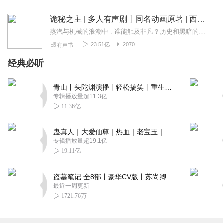
诡秘之主 | 多人有声剧丨同名动画原著 | 西幻克苏鲁 | 乌贼作品
蒸汽与机械的浪潮中，谁能触及非凡？历史和黑暗的迷雾里，又是谁在耳语？我从诡秘中醒来，睁眼看见这个世界：枪械，大炮，巨舰，飞空艇，差分机；魔药，占卜，诅咒，倒吊人...
23.51亿
2070
有声书
经典必听
青山丨头陀渊演播丨轻松搞笑丨重生穿越丨古代权谋丨VIP免费 | 多人有声剧
专辑播放量超11.3亿
11.36亿
蛊真人｜大爱仙尊｜热血｜老宝玉｜多人VIP免费有声剧
专辑播放量超19.1亿
19.11亿
盗墓笔记 全8部丨豪华CV版丨苏尚卿&边江 领衔 多人有声剧丨冠声文化丨南派三叔
最近一周更新
1721.76万