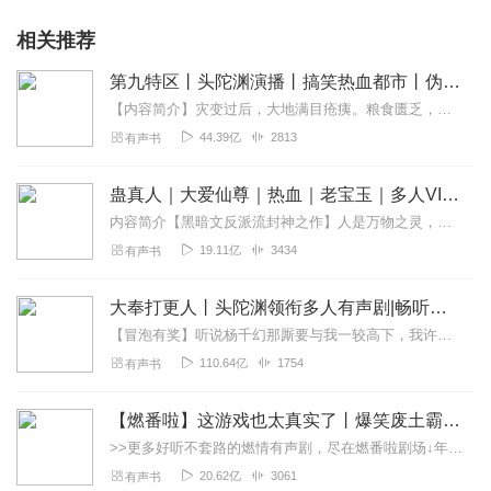
相关推荐
第九特区丨头陀渊演播丨搞笑热血都市丨伪戒丨VIP免费多人有声剧
【内容简介】灾变过后，大地满目疮痍。粮食匮乏，资源紧俏，局势混乱……一位从待规划区杀出来的青年，背对着漫天黄沙，孤身来到九区谋生，却不曾想偶然结识三五好友，一念...
44.39亿
2813
有声书
蛊真人｜大爱仙尊｜热血｜老宝玉｜多人VIP免费有声剧
内容简介【黑暗文反派流封神之作】人是万物之灵，蛊是天地真精。一个穿越者不断重生的故事。一个养蛊、炼蛊、用蛊的奇特世界。配音组（男角色）老宝玉旁白...
19.11亿
3434
有声书
大奉打更人丨头陀渊领衔多人有声剧|畅听全集|王鹤棣、田曦薇主演影视剧原著|卖报小郎君
【冒泡有奖】听说杨千幻那厮要与我一较高下，我许七安要开始装叉了！快进入声音播放页戳下方输入框，冒个泡偷偷告诉我，我要用哪些诗词才能胜过他？说得好的，有赏！202...
110.64亿
1754
有声书
【燃番啦】这游戏也太真实了丨爆笑废土霸榜神作丨紫襟剧社制作
>>更多好听不套路的燃情有声剧，尽在燃番啦剧场↓年度重磅推荐本专辑为VIP免费专辑每天上午10点5集更新，订阅可以听到最新内容哦！每周抽一个专辑五星优质评论送...
20.62亿
3061
有声书