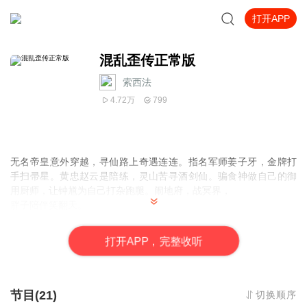
打开APP
混乱歪传正常版
索西法
4.72万
799
无名帝皇意外穿越，寻仙路上奇遇连连。指名军师姜子牙，金牌打
手扫帚星。黄忠赵云是陪练，灵山苦寻酒剑仙。骗食神做自己的御
用厨师，让钟馗为自己打杂跑腿。闹地府，战冥界，
胖子陪伴笑翻天。
打
开
A
P
P，完整收听
节目(21)
切换顺序