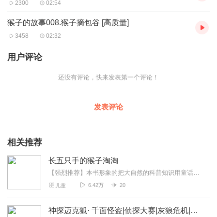
2300
02:54
猴子的故事008.猴子摘包谷 [高质量]
3458
02:32
用户评论
还没有评论，快来发表第一个评论！
发表评论
相关推荐
长五只手的猴子淘淘
【强烈推荐】本书形象的把大自然的科普知识用童话的形式表现出来，孩子们听了以后既增长了知识又获得了快乐，真是棒极了！【内容简介】本书是一套关于动物、植物、天文地理...
6.42万
20
儿童
神探迈克狐· 千面怪盗|侦探大赛|灰狼危机|多多罗