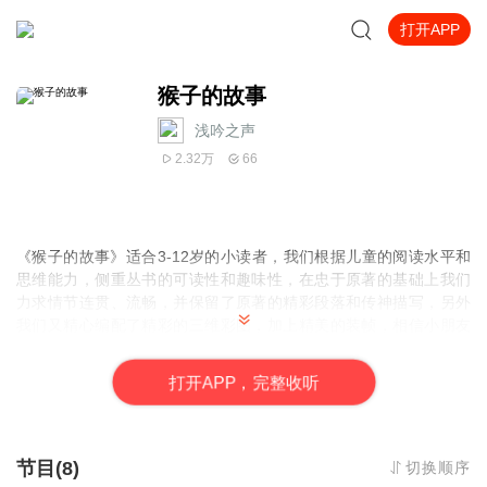
打开APP
猴子的故事
浅吟之声
2.32万
66
《猴子的故事》适合3-12岁的小读者，我们根据儿童的阅读水平和
思维能力，侧重丛书的可读性和趣味性，在忠于原著的基础上我们
力求情节连贯、流畅，并保留了原著的精彩段落和传神描写，另外
我们又精心编配了精彩的三维彩图，加上精美的装帧，相信小朋友
一定会爱不释手吧。
打
开
A
P
P，完整收听
节目(8)
切换顺序