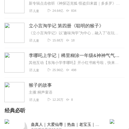
新专辑点击收听《神探迈克狐·怪盗归来篇｜多多罗》！！！>>>点击进入主播橱窗购买《神探迈克狐》系列图书吧!<<<多多罗故事【点击前往】收听多多罗其他好玩有趣的故...
24.64亿
834
儿童
立小言淘学记 第四册《聪明的猴子》
《立小言淘学记》以“趣味淘学”为中心，融入了“在玩中学、于学中玩”的教学方法，让孩子们能在兴趣中自由自在地探索知识；在“玩乐”中不断练习，感悟学习的奥妙与规律；...
15.68万
18
儿童
李哪吒上学记｜稀里糊涂一年级&神神气气二年级
其他互动【东海小学李哪吒】开小红书账号啦，快来关注和李哪吒成为好朋友！有机会免费领儿童会员、官方周边！【点击加入】东海小学广播站圈子，更多互动！李哪吒全新冒险番...
25.96亿
498
儿童
猴子的故事
主播:桐声童语
12.20万
8
儿童
经典必听
蛊真人｜大爱仙尊｜热血｜老宝玉｜多人VIP免费有声剧