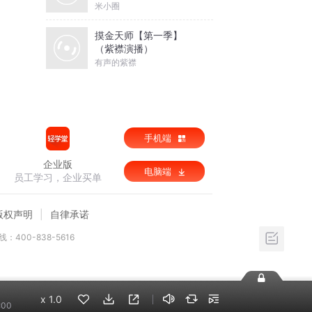
米小圈
摸金天师【第一季】
（紫襟演播）
有声的紫襟
手机端
企业版
电脑端
员工学习，企业买单
版权声明
自律承诺
：400-838-5616
x
1.0
:00