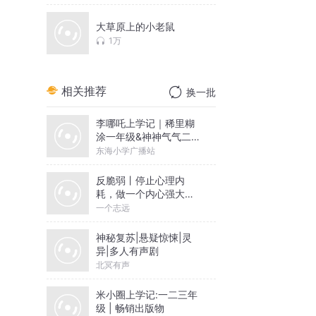
大草原上的小老鼠
1万
相关推荐
换一批
李哪吒上学记｜稀里糊
涂一年级&神神气气二年
级
东海小学广播站
反脆弱丨停止心理内
耗，做一个内心强大的
人丨一个志远演播
一个志远
神秘复苏|悬疑惊悚|灵
异|多人有声剧
北冥有声
米小圈上学记:一二三年
级 | 畅销出版物