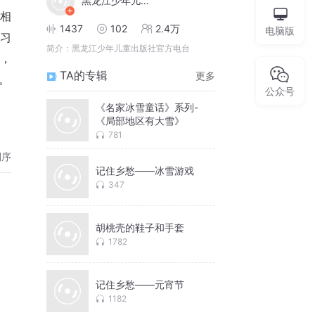
黑龙江少年儿童出版社
相
1437
102
2.4万
电脑版
学习
简介：
黑龙江少年儿童出版社官方电台
此，
TA的专辑
更多
。
公众号
《名家冰雪童话》系列-
《局部地区有大雪》
781
倒序
记住乡愁——冰雪游戏
347
胡桃壳的鞋子和手套
1782
记住乡愁——元宵节
1182