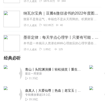
1873.22万
344
个人成长
纳瓦尔宝典｜豆瓣&微信读书的2022年度图书|从白手起家到财务自由
致富不是靠运气，幸福也不是从天而降的。积累财富和幸福生活是我们可以学习的技能。这本书收集整理了硅谷投资人纳瓦尔在过去十年里通过推特、播客和采访等方式分享的人生智...
922.85万
40
个人成长
墨菲定律：每天学点心理学丨只要有可能，就一定会发生
本书是一本揭示人类潜在种种心理效应的心理学通俗读物，其中最有代表性的即“墨菲定律”。与此同时，从自我认知、经济管理等方面入手，作者引出了数十条对现代人工作和生活...
1.85亿
125
个人成长
经典必听
青山丨头陀渊演播丨轻松搞笑丨重生穿越丨古代权谋丨VIP免费 | 多人有声剧
最近一周更新
11.35亿
蛊真人｜大爱仙尊｜热血｜老宝玉｜多人VIP免费有声剧
专辑播放量超19.1亿
19.10亿