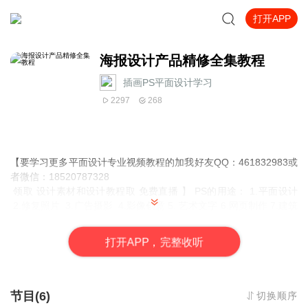
打开APP
海报设计产品精修全集教程
插画PS平面设计学习
2297
268
【要学习更多平面设计专业视频教程的加我好友QQ：461832983或
者微信：18520787328
领取 设计素材和设计教程取 免费直播 】 PS的用途： 1.平面设计
2.修复照片 3.广告摄影 4.影像创意 5. 艺术文字 6.网页制作 7.建筑
效果图后期修饰 8.绘画 9.绘制或处理三维贴图 10.婚纱照片设计
11.视觉创意 12.图标设计 13.界面设计 14.影视后期
打
开
A
P
P，完整收听
就比如你学会了平面设计可以去：广告公司 平面设计公司 室内设计
公司 中大型的一些企业做设计（因为他们有自己的网站 自己企业品
牌 自己产品 都是需要宣传推广的）。并且你也可以去做淘宝美工 影
楼婚纱 专门的VI UI设计师等等）
节目(6)
切换顺序
要学习更多视频教程可以联系小编噢