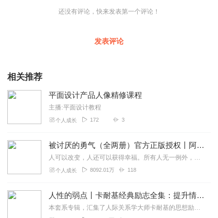
还没有评论，快来发表第一个评论！
发表评论
相关推荐
平面设计产品人像精修课程
主播:平面设计教程
172
3
个人成长
被讨厌的勇气（全两册）官方正版授权丨阿德勒心理学畅销经典｜幸福的勇气
人可以改变，人还可以获得幸福。所有人无一例外，都能如此。——阿德勒心理学一名深陷自卑、无能与不幸福的青年，听到了一名哲人主张的“世界无比单纯，人人都能幸福”便来...
8092.01万
118
个人成长
人性的弱点丨卡耐基经典励志全集：提升情商和沟通技巧
本套系专辑，汇集了人际关系学大师卡耐基的思想励志精华，收录《人性的弱点》《人性的优点》《语言的突破》《美好的人生》《快乐的人生》等所有经典！是卡耐基的经典合辑，...