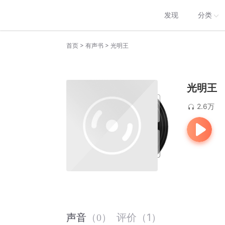
发现
分类
>
>
首页
有声书
光明王
光明王
2.6万
评价
（
1
）
声音
（
0
）