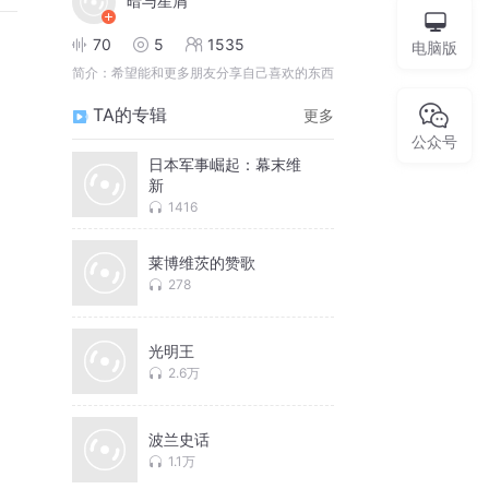
暗与星屑
70
5
1535
电脑版
简介：
希望能和更多朋友分享自己喜欢的东西
TA的专辑
更多
公众号
日本军事崛起：幕末维
新
1416
莱博维茨的赞歌
278
光明王
2.6万
波兰史话
1.1万