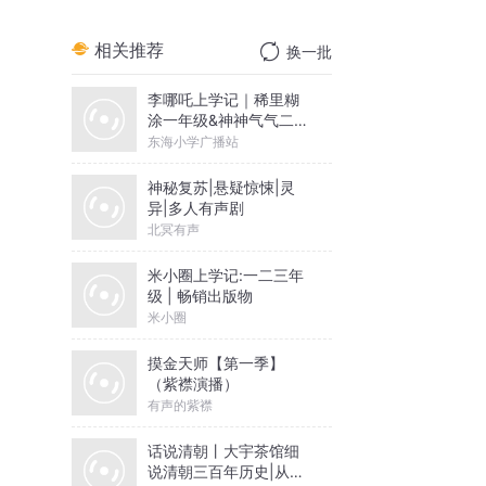
相关推荐
换一批
李哪吒上学记｜稀里糊
涂一年级&神神气气二年
级
东海小学广播站
神秘复苏|悬疑惊悚|灵
异|多人有声剧
北冥有声
米小圈上学记:一二三年
级 | 畅销出版物
米小圈
摸金天师【第一季】
（紫襟演播）
有声的紫襟
话说清朝丨大宇茶馆细
说清朝三百年历史|从努