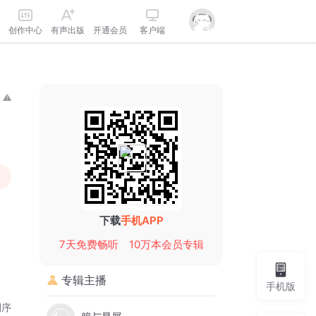
创作中心
有声出版
开通会员
客户端
下载
手机APP
7天免费畅听
10万本会员专辑
专辑主播
手机版
倒序