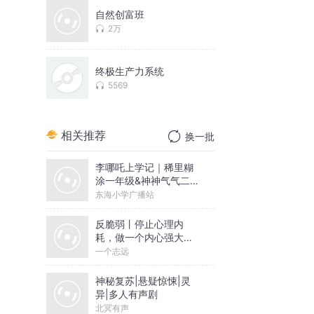
自然创富班
2万
终极生产力系统
5569
相关推荐
换一批
李哪吒上学记｜稀里糊
涂一年级&神神气气二年
级
东海小学广播站
反脆弱丨停止心理内
耗，做一个内心强大的
人丨一个志远演播
一个志远
神秘复苏|悬疑惊悚|灵
异|多人有声剧
北冥有声