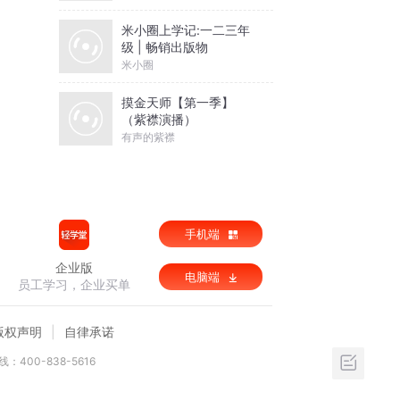
米小圈上学记:一二三年
级 | 畅销出版物
米小圈
摸金天师【第一季】
（紫襟演播）
有声的紫襟
手机端
企业版
电脑端
员工学习，企业买单
版权声明
自律承诺
：400-838-5616