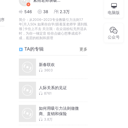
紫雨老师谈吸引力法则
546
38
2.3万
电脑版
倒序
简介：
从2006~2023专业教吸引力法则17
年|月入50k 如果你自学/跟着某老师学 遇到瓶
颈 |卡住上不去 关注我：在众说纷纭无所适从
时，为你一锤定音 给你点破心想事成或不
公众号
成，底层的机制和原理
TA的专辑
更多
新春联欢
3603
人际关系的见证
8761
如何用吸引力法则做微
商、直销和保险
3.8万