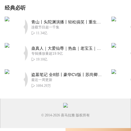
经典必听
青山丨头陀渊演播丨轻松搞笑丨重生穿越丨古代权谋丨VIP免费 | 多人有声剧
连载节目超一千集
11.34亿
蛊真人｜大爱仙尊｜热血｜老宝玉｜多人VIP免费有声剧
专辑播放量超19.9亿
19.10亿
盗墓笔记 全8部丨豪华CV版丨苏尚卿&边江 领衔 多人有声剧丨冠声文化丨南派三叔
最近一周更新
1694.29万
© 2014-
2026
喜马拉雅 版权所有