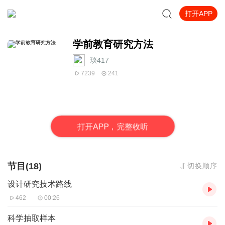
打开APP
学前教育研究方法
琰417
7239
241
打
开
A
P
P，完整收听
节目(18)
切换顺序
设计研究技术路线
462
00:26
科学抽取样本