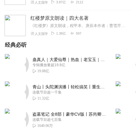
3.87亿
2112
人文国学
红楼梦原文朗读｜四大名著
《红楼梦》原文朗读，程甲本、庚辰本作者：曹雪芹，朗读：白云出岫、蓝色百合《红楼梦》程甲本和庚辰本是该书两大重要版本。程甲本由程伟元和高鹗于乾隆五十六年（1791...
1.38亿
597
人文国学
经典必听
蛊真人｜大爱仙尊｜热血｜老宝玉｜多人VIP免费有声剧
专辑播放量超19.8亿
19.08亿
青山丨头陀渊演播丨轻松搞笑丨重生穿越丨古代权谋丨VIP免费 | 多人有声剧
连载节目超一千集
11.32亿
盗墓笔记 全8部丨豪华CV版丨苏尚卿&边江 领衔 多人有声剧丨冠声文化丨南派三叔
连载节目超七百集
1640.06万