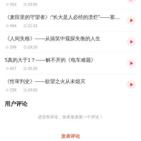
363
33:06
《麦田里的守望者》:“长大是人必经的溃烂”——塞林格与它心目中的麦田守望者
464
21:42
《人间失格》——从搞笑中窥探失衡的人生
299
29:26
5真的大于1？——解不开的《电车难题》
407
30:39
《性审判史》——欲望之火从未熄灭
258
24:00
用户评论
还没有评论，快来发表第一个评论！
发表评论