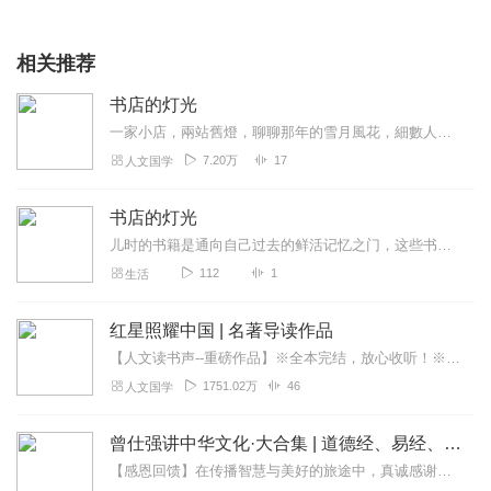
相关推荐
书店的灯光
一家小店，兩站舊燈，聊聊那年的雪月風花，細數人生的顛沛流離。以樹為枝，跨越心的距離。書店的燈光，一直為你點亮。
7.20万
17
人文国学
书店的灯光
儿时的书籍是通向自己过去的鲜活记忆之门，这些书并不一定能让我们记起当年读过的故事情节，但却使我们想起读这些书时，我们在哪里，在干什么；记住一本书是记住读这本书的...
112
1
生活
红星照耀中国 | 名著导读作品
【人文读书声--重磅作品】※全本完结，放心收听！※八年级（上）语文教科书名著导读指定作品，同名有声书！※著名翻译家董乐山先生权威中文译本！※人民文学出版...
1751.02万
46
人文国学
曾仕强讲中华文化·大合集 | 道德经、易经、三国演义中的国学
【感恩回馈】在传播智慧与美好的旅途中，真诚感谢每一位伙伴的温暖陪伴与鼎力支持！欢迎曾仕强学堂粉丝听友们入群交流，更多新鲜玩法和福利活动等你！添加微信：zengf...