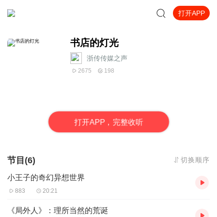
打开APP
书店的灯光
浙传传媒之声
2675
198
打
开
A
P
P，完整收听
节目(6)
切换顺序
小王子的奇幻异想世界
883
20:21
《局外人》：理所当然的荒诞