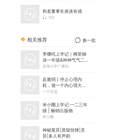
和老董事长座谈有感
162
相关推荐
换一批
李哪吒上学记｜稀里糊
涂一年级&神神气气二年
级
东海小学广播站
反脆弱丨停止心理内
耗，做一个内心强大的
人丨一个志远演播
一个志远
米小圈上学记:一二三年
级 | 畅销出版物
米小圈
神秘复苏|悬疑惊悚|灵
异|多人有声剧