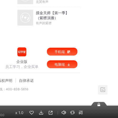
北冥有声
摸金天师【第一季】
（紫襟演播）
有声的紫襟
手机端
企业版
电脑端
员工学习，企业买单
版权声明
自律承诺
：400-838-5616
x
1.0
:00