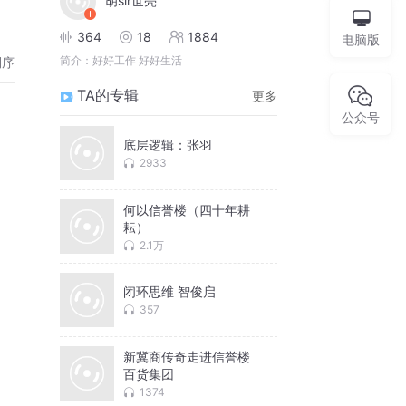
胡sir世亮
364
18
1884
电脑版
简介：
好好工作 好好生活
倒序
TA的专辑
更多
公众号
底层逻辑：张羽
2933
何以信誉楼（四十年耕
耘）
2.1万
闭环思维 智俊启
357
新冀商传奇走进信誉楼
百货集团
1374