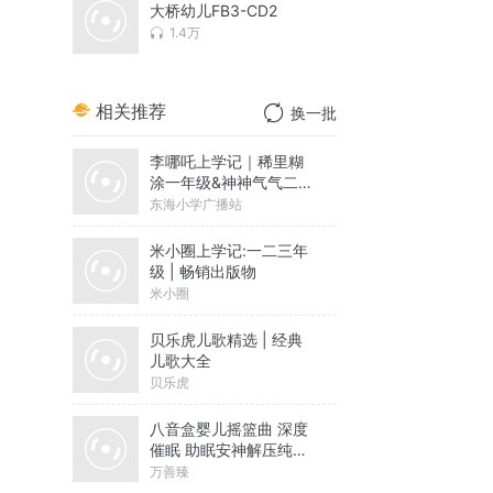
大桥幼儿FB3-CD2
1.4万
相关推荐
换一批
李哪吒上学记｜稀里糊
涂一年级&神神气气二年
级
东海小学广播站
米小圈上学记:一二三年
级 | 畅销出版物
米小圈
贝乐虎儿歌精选 | 经典
儿歌大全
贝乐虎
八音盒婴儿摇篮曲 深度
催眠 助眠安神解压纯音
乐
万善臻