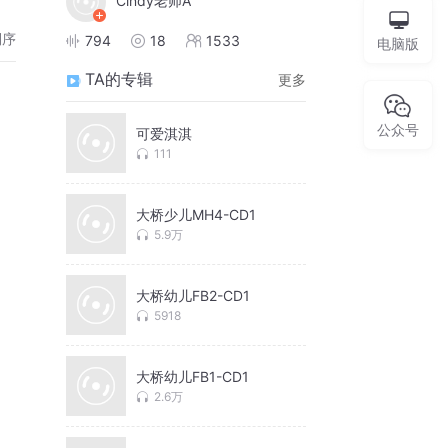
Cindy老师A
倒序
794
18
1533
电脑版
TA的专辑
更多
公众号
可爱淇淇
111
大桥少儿MH4-CD1
5.9万
大桥幼儿FB2-CD1
5918
大桥幼儿FB1-CD1
2.6万