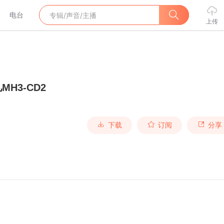
电台
上传
MH3-CD2
下载
订阅
分享
！