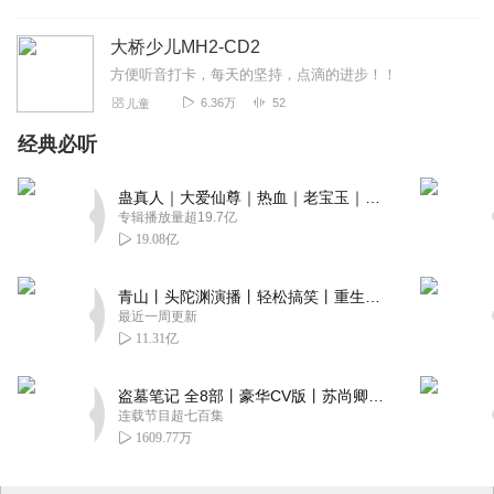
大桥少儿MH2-CD2
方便听音打卡，每天的坚持，点滴的进步！！
6.36万
52
儿童
经典必听
蛊真人｜大爱仙尊｜热血｜老宝玉｜多人VIP免费有声剧
专辑播放量超19.7亿
19.08亿
青山丨头陀渊演播丨轻松搞笑丨重生穿越丨古代权谋丨VIP免费 | 多人有声剧
最近一周更新
11.31亿
盗墓笔记 全8部丨豪华CV版丨苏尚卿&边江 领衔 多人有声剧丨冠声文化丨南派三叔
连载节目超七百集
1609.77万