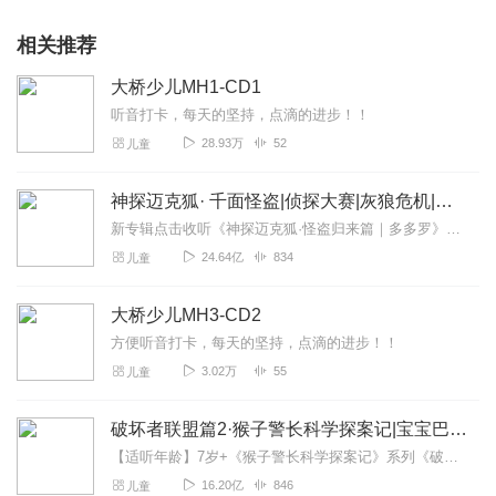
相关推荐
大桥少儿MH1-CD1
听音打卡，每天的坚持，点滴的进步！！
28.93万
52
儿童
神探迈克狐· 千面怪盗|侦探大赛|灰狼危机|多多罗
新专辑点击收听《神探迈克狐·怪盗归来篇｜多多罗》！！！>>>点击进入主播橱窗购买《神探迈克狐》系列图书吧!<<<多多罗故事【点击前往】收听多多罗其他好玩有趣的故...
24.64亿
834
儿童
大桥少儿MH3-CD2
方便听音打卡，每天的坚持，点滴的进步！！
3.02万
55
儿童
破坏者联盟篇2·猴子警长科学探案记|宝宝巴士故事
【适听年龄】7岁+《猴子警长科学探案记》系列《破坏者联盟篇1·猴子警长科学探案记》>>>《破坏者联盟篇2·猴子警长科学探案记》>>>《破坏者联盟篇3·猴子警长科...
16.20亿
846
儿童