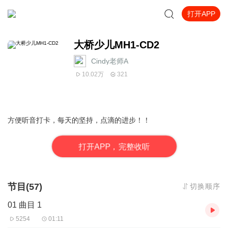
打开APP
大桥少儿MH1-CD2
Cindy老师A
10.02万
321
方便听音打卡，每天的坚持，点滴的进步！！
打
开
A
P
P，完整收听
节目(57)
切换顺序
01 曲目 1
5254
01:11