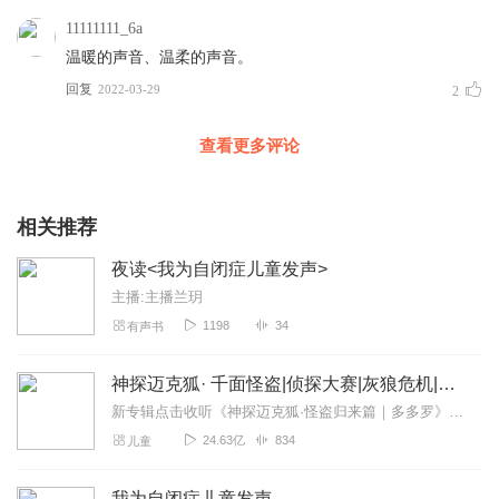
在这座孤岛上，一群可爱的天使用他们独特的频率向我们发射信
11111111_6a
号。《我想飞进天空这本书通过最简单的一问一答的形式帮助我们
温暖的声音、温柔的声音。
接受他们的信息。不是旁观，不是倾听，不是记录，是带着温暖和
回复
2022-03-29
2
理解走向他们。通往他们星球的路上，要你们一起同行。
------许晴
壹基金明星义工
查看更多评论
相关推荐
夜读<我为自闭症儿童发声>
我为自闭症儿童发声
主播:主播兰玥
1198
34
有声书
神探迈克狐· 千面怪盗|侦探大赛|灰狼危机|多多罗
新专辑点击收听《神探迈克狐·怪盗归来篇｜多多罗》！！！>>>点击进入主播橱窗购买《神探迈克狐》系列图书吧!<<<多多罗故事【点击前往】收听多多罗其他好玩有趣的故...
24.63亿
834
儿童
我为自闭症儿童发声