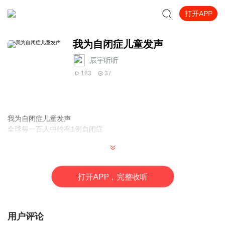
打开APP
我为自闭症儿童发声
辰宇听听
183
37
我为自闭症儿童发声
全球每一百人中约有1例自闭症
人不可貌相。而一旦你知道了其它人的内心世界，你们二者之间的
距离会拉的更近。在你看来，自闭症人群的世界看上去一定神秘莫
打
开
A
P
P，完整收听
测。所以，拜托你拿出一点时间，倾听我想说的话。
在前往我们世界的路上，祝你里路顺风。
东田直树
2006年于日本
用户评论