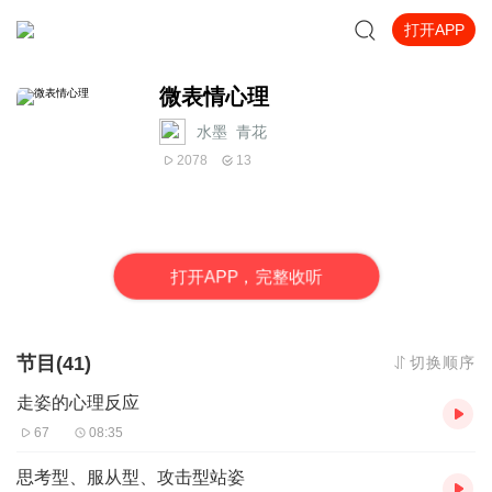
打开APP
微表情心理
水墨_青花
2078
13
打
开
A
P
P，完整收听
节目(41)
切换顺序
走姿的心理反应
67
08:35
思考型、服从型、攻击型站姿