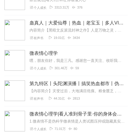
3313.31万
376
个人成长
蛊真人｜大爱仙尊｜热血｜老宝玉｜多人VIP免费有声剧
内容简介【黑暗文反派流封神之作】人是万物之灵，蛊是天地真精。一个穿越者不断重生的故事。一个养蛊、炼蛊、用蛊的奇特世界。配音组（男角色）老宝玉旁白...
19.01亿
3434
有声书
微表情心理学
嘿，朋友你好，我是三凡。感谢您一直关注、收听我的节目。为了进一步提高节目质量，了解听友需求，我成立了QQ听友群，群号：829578734。快点加入与...
301.46万
59
个人成长
第九特区丨头陀渊演播丨搞笑热血都市丨伪戒丨VIP免费多人有声剧
【内容简介】灾变过后，大地满目疮痍。粮食匮乏，资源紧俏，局势混乱……一位从待规划区杀出来的青年，背对着漫天黄沙，孤身来到九区谋生，却不曾想偶然结识三五好友，一念...
44.31亿
2813
有声书
微表情心理学|看人准到骨子里·你的身体会说话
1.微表情不是伪科学微表情是人类试图压抑或隐藏真实情感时泄露的非常短暂的、不能自主控制的面部表情。你的面部表情告诉对方你心里的感受，而身体上的动作则显示你的感受...
71.01万
80
个人成长