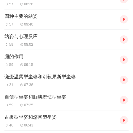
57
08:28
四种主要的站姿
57
09:40
站姿与心理反应
59
08:02
腿的作用
59
09:15
谦逊温柔型坐姿和刚毅果断型坐姿
31
07:38
自信型坐姿和腼腆羞怯型坐姿
59
07:25
古板型坐姿和悠闲型坐姿
40
06:43