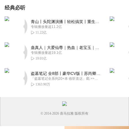
经典必听
青山丨头陀渊演播丨轻松搞笑丨重生穿越丨古代权谋丨VIP免费 | 多人有声剧
专辑播放量超11.2亿
11.22亿
蛊真人｜大爱仙尊｜热血｜老宝玉｜多人VIP免费有声剧
专辑播放量超19.1亿
19.01亿
盗墓笔记 全8部丨豪华CV版丨苏尚卿&边江 领衔 多人有声剧丨冠声文化丨南派三叔
「盗墓笔记全系列20+本 收听直达」戳 >>改编自南派三叔同名作品，腾讯音乐娱乐集团出品，冠声文化制作，...
1363.90万
© 2014-
2026
喜马拉雅 版权所有