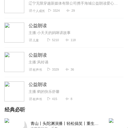
辽宁无限穿越新媒体有限公司携手海城公益朗读爱心团队共同参与首届“辽版之声”有声书荐书大赛。公益朗读爱心团队于2017年5月由扎根山村教育28年的析木镇小学教师张...
3324
29
个人成长
公益朗读
主播:小天天的妈咪讲故事
5210
118
儿童
公益朗读
主播:风铃诵
3329
36
有声书
公益朗读
主播:鹤的快乐舒馨
415
8
有声书
经典必听
青山丨头陀渊演播丨轻松搞笑丨重生穿越丨古代权谋丨VIP免费 | 多人有声剧