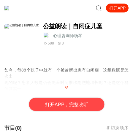
打开APP
公益朗读｜自闭症儿童
心理咨询师杨琴
588
8
如今，每88个孩子中就有一个被诊断出患有自闭症，这组数据是怎
么出
现的呢？患者人数是否会随着时间推移剧烈地增长呢？还是这个群
体其实一
直都存在，只不过没人能诊断？
打
开
A
P
P，完整收听
实际上，在20世纪80年代末、90年代早期，议会通过了一个法案，
为
患自闭症的人提供资源，让他们能够通过接受教育，来获得帮助。
节目(8)
切换顺序
随着人们对自闭症的认识日益增长，越来越多的父母、儿科医生、