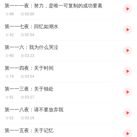
第一一一夜：努力，是唯一可复制的成功要素
教育者
了解了如何辨认自闭症的特征。于是，越来越多人被诊断出了自闭
89
03:00
症，并获得
了他们所需的资源。
第一一七夜：回忆如潮水
42
02:54
除了药物，我们也会使用教育策略来帮助他们。
自闭症个体有各自有不同的思维方式。他们以不同的方式学习，而
第一一六：我为什么哭泣
我们需要能够以最适合他们的方式来帮助他们。此外，还有许多人
80
03:23
有出色的想法和新技术可以供我们借鉴，我们可以运用一些设备用
来训练大脑，让它更高效，甚至可以使用谷歌眼镜。例如，你们可
第一一四夜：关于时间
以想象有社交障碍的戈贝尔，也许能带上谷歌眼镜再戴上一副耳
74
03:54
机，耳边就可以有一个老师帮助他，帮助他思考对话，能够积极开
启对话，也许有一天他甚至能约女孩上街。所有这些新技术都提供
第一一三夜：关于独处
了极大的机会，帮助我们诊断和干预自闭症个体的症状。但我们还
有很长一段路要走。正如我们所知，我们不知道的还有如此之多，
91
03:27
重要在于我们能否做更多一点来帮助他们。
第一一八夜：请不要放弃我
62
03:19
第一一五夜：关于记忆