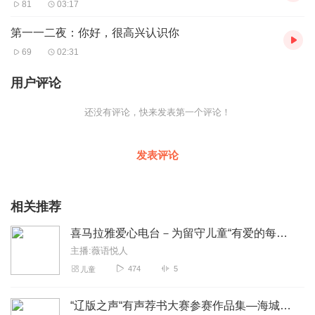
81
03:17
第一一二夜：你好，很高兴认识你
69
02:31
用户评论
还没有评论，快来发表第一个评论！
发表评论
相关推荐
喜马拉雅爱心电台－为留守儿童“有爱的每一天”公益朗读
主播:薇语悦人
474
5
儿童
“辽版之声“有声荐书大赛参赛作品集—海城公益朗读