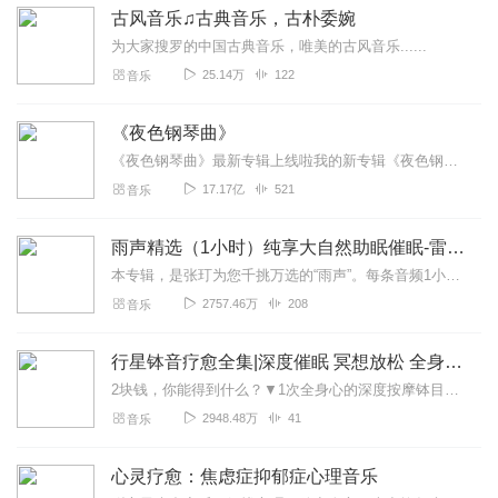
回复
2019-10-19
0
古风音乐♫古典音乐，古朴委婉
为大家搜罗的中国古典音乐，唯美的古风音乐......
绸墨
25.14万
122
音乐
还行吧，我听过（离人愁）
回复
2020-04-15
0
《夜色钢琴曲》
《夜色钢琴曲》最新专辑上线啦我的新专辑《夜色钢琴曲最新专辑》（点击跳转）已经上线，新专辑是《夜色钢琴曲》的升级版，我精选了诸多经典原创作品与大家分享，愿未来...
听友186639870
17.17亿
521
音乐
嗯，这首歌还可以。
回复
2019-11-01
0
雨声精选（1小时）纯享大自然助眠催眠-雷雨声，下雨
本专辑，是张玎为您千挑万选的“雨声”。每条音频1小时，中间没有打扰。有轻柔细雨、淅淅沥沥；雨滴入水，滴答作响；隐隐雷声，隆隆为伴；流水潺潺，映入耳畔。这里没有音...
青枫尘
2757.46万
208
音乐
所有没有离人愁这首抄袭歌，或许会打五星
回复
2020-07-26
0
行星钵音疗愈全集|深度催眠 冥想放松 全身心深度按摩
2块钱，你能得到什么？▼1次全身心的深度按摩钵目前已广泛地被应用于美容Spa和按摩养生馆的疗程中，许多疗愈师使用铜钵在身体上，发现5分钟铜钵按摩的深度放松，效...
2948.48万
41
音乐
心灵疗愈：焦虑症抑郁症心理音乐