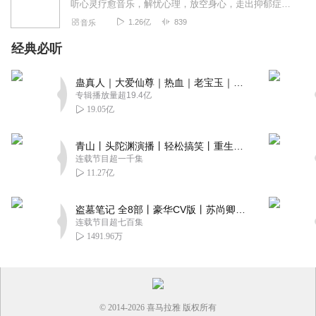
听心灵疗愈音乐，解忧心理，放空身心，走出抑郁症、焦虑症、恐惧症等情绪困扰。疗愈音乐=心灵养生最有效的聆听建议：步骤一、选择安静的环境，闭目静卧或坐。步骤二、根据...
1.26亿
839
音乐
经典必听
蛊真人｜大爱仙尊｜热血｜老宝玉｜多人VIP免费有声剧
专辑播放量超19.4亿
19.05亿
青山丨头陀渊演播丨轻松搞笑丨重生穿越丨古代权谋丨VIP免费 | 多人有声剧
连载节目超一千集
11.27亿
盗墓笔记 全8部丨豪华CV版丨苏尚卿&边江 领衔 多人有声剧丨冠声文化丨南派三叔
连载节目超七百集
1491.96万
© 2014-
2026
喜马拉雅 版权所有