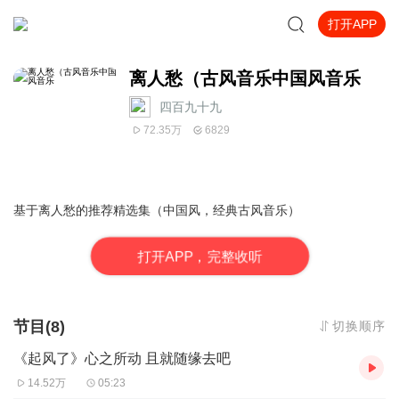
打开APP
离人愁（古风音乐中国风音乐
四百九十九
72.35万
6829
基于离人愁的推荐精选集（中国风，经典古风音乐）
打
开
A
P
P，完整收听
节目(8)
切换顺序
《起风了》心之所动 且就随缘去吧
14.52万
05:23