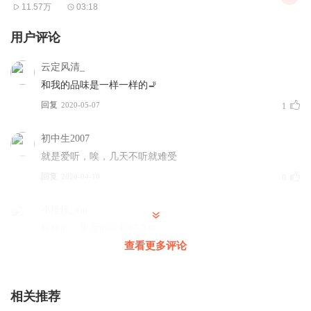
11.57万
03:18
用户评论
云定风清_
和我的品味是一样一样的🚬
回复
2020-05-07
1
初中生2007
就是爱听，唉，几天不听就难受
回复
2020-04-10
0
小怪怪_mn
棒棒的，里面的歌都好喜欢
查看更多评论
回复
2019-10-29
0
1867264cczs
相关推荐
特别好听，声音美妙，超赞