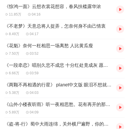
《惊鸿一面》云想衣裳花想容，春风扶槛露华浓
11.85万
04:16
《不老梦》天意总将人捉弄，怎奈何身不由己情衷
8.49万
04:17
《花魁》奈何一枉相思一场离愁 人比黄瓜瘦
7.50万
03:52
《一段牵恋》唱别久悲不成悲 十分红处竟成灰 愿谁记得谁 最好的年岁
6.66万
03:59
《两颗不再相遇的行星》 planet中文版 眼泪不想就这样被看见
5.38万
04:03
《山外小楼夜听雨》听一夜相思愁。花有再开的那天，人有重逢的时候吗？
5.89万
04:09
《盗-将-行》蜀中大雨连绵，关外横尸遍野，你的爱像是一头恶犬，撞乱了我心弦