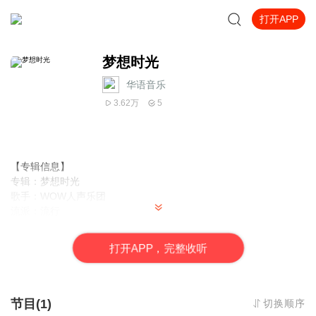
打开APP
梦想时光
华语音乐
3.62万
5
【专辑信息】
专辑：梦想时光
歌手：WOW人声乐团
流派：流行
风格：阿卡贝拉
发行时间：2018.4.8
打
开
A
P
P，完整收听
发行公司：乐动时代（北京）文化传播有限公司
【曲目顺序】
节目(1)
切换顺序
1.梦想时光（网游《梦想世界》主题曲） 演唱：WOW人声乐团