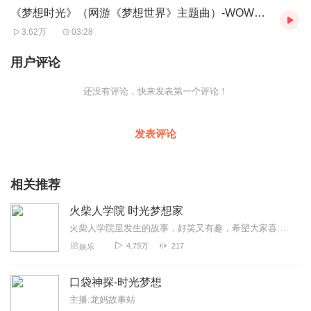
《梦想时光》（网游《梦想世界》主题曲）-WOW人声乐团
2.梦想时光（伴奏） 演唱：WOW人声乐团
3.62万
03:28
用户评论
【歌曲简介】
还没有评论，快来发表第一个评论！
当人潮汹涌的世界迎来温馨熟悉的目光，当十年相伴的游戏结成念
念不忘的好友，回首一路走来，谁才是你的梦想时光？WOW人声乐
团献唱十年经典回合网游《梦想世界》主题曲《梦想时光》，乐动
发表评论
时代文化诚意发行，唱给你听！
相关推荐
火柴人学院 时光梦想家
【WOW人声乐团简介】
火柴人学院里发生的故事，好笑又有趣，希望大家喜欢。
WOW人声乐团于2016年3月成立于广州，成员包括：男高音文然、
女高音卤蛋、男中音LULU、女中音HingHing、人声打击阿亮、男低
4.79万
217
娱乐
音阿彬。在三个月的短暂训练以及准备下，获得第六届全国阿卡贝
拉音乐大赛第四名以及全国最佳人声打击奖。在短短半年内，WOW
口袋神探-时光梦想
人声乐团在广州地区乃至全国范围内拥有不断上升的人气，专注于
主播:龙妈故事站
推广阿卡贝拉文化。