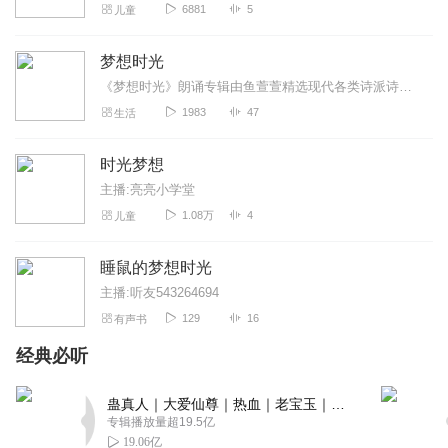
6881
5
儿童
2016年10月开始，WOW人声乐团陆续在广州飞LIVEHOUSE、江门
梦想时光
市演艺中心、广州购书中心、深圳艺穗节举办阿卡贝拉专场音乐
《梦想时光》朗诵专辑由鱼萱萱精选现代各类诗派诗人、知名长短篇小说作家作品进行诵读，专辑灵魂：梦幻时光机体验生命变幻的乐趣。诵读作品主要涉及爱情、婚姻，社会，生活...
会，并在重庆市合川区钓鱼城国际音乐节上与国内外多支知名乐队
1983
47
生活
同台表演。2016年11月受邀至韩国首尔，代表中国参加「2016第三
届国际柯达伊艺术节暨阿卡贝拉合唱比赛」并取得金奖组第一名。
2017年3月在全球100多支队伍中作为历史上首支中国阿卡乐团以小
时光梦想
组赛第一进入美国权威阿卡贝拉大赛VoiceJam决赛，并荣获「The
主播:亮亮小学堂
Best Vocal Percussion」奖项。2017年5月于广州中山纪念堂举办
1.08万
4
儿童
2017全国巡回演唱会首站，成为国内唯一 一支举办2000余人专场演
唱会的阿卡贝拉团队。WOW人声乐团致力于打造最具实力的阿卡贝
拉团队，并以教育、演出、网络等多种方式推广阿卡贝拉文化。
睡鼠的梦想时光
主播:听友543264694
129
16
有声书
经典必听
蛊真人｜大爱仙尊｜热血｜老宝玉｜多人VIP免费有声剧
专辑播放量超19.5亿
19.06亿