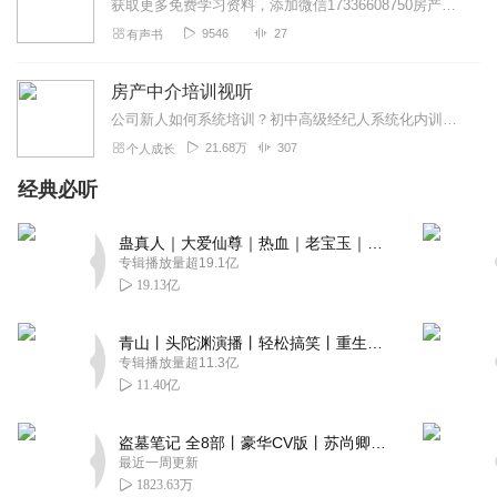
获取更多免费学习资料，添加微信17336608750房产中介新人培训、中介店长经理培训、中介门店管理制度、房产中介经纪管理、二手房公司绩效管理、房产经...
9546
27
有声书
房产中介培训视听
公司新人如何系统培训？初中高级经纪人系统化内训？如何搭建门店管理体系培训店长？公司运营管理组织框架如何搭建？人事制度体系招聘体系如何搭建？一二手联动如何运营，销...
21.68万
307
个人成长
经典必听
蛊真人｜大爱仙尊｜热血｜老宝玉｜多人VIP免费有声剧
专辑播放量超19.1亿
19.13亿
青山丨头陀渊演播丨轻松搞笑丨重生穿越丨古代权谋丨VIP免费 | 多人有声剧
专辑播放量超11.3亿
11.40亿
盗墓笔记 全8部丨豪华CV版丨苏尚卿&边江 领衔 多人有声剧丨冠声文化丨南派三叔
最近一周更新
1823.63万