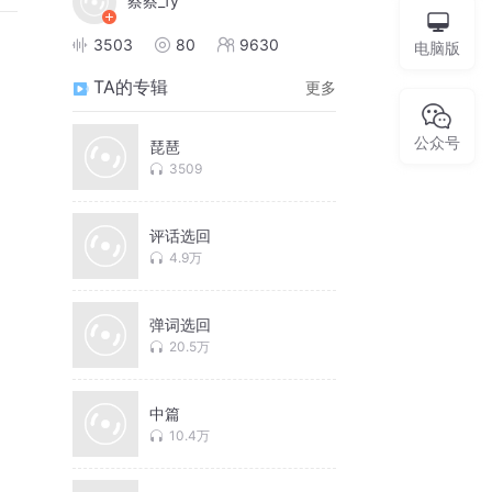
蔡蔡_fy
3503
80
9630
电脑版
TA的专辑
更多
公众号
琵琶
3509
评话选回
4.9万
弹词选回
20.5万
中篇
10.4万