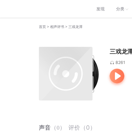
发现
分类
>
>
首页
相声评书
三戏龙潭
三戏龙
8261
评价
（
0
）
声音
（
0
）