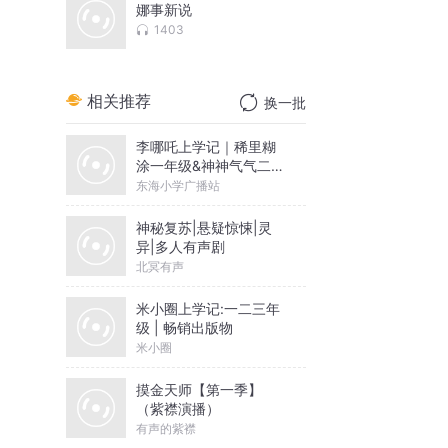
娜事新说
1403
相关推荐
换一批
李哪吒上学记｜稀里糊
涂一年级&神神气气二年
级
东海小学广播站
神秘复苏|悬疑惊悚|灵
异|多人有声剧
北冥有声
米小圈上学记:一二三年
级 | 畅销出版物
米小圈
摸金天师【第一季】
（紫襟演播）
有声的紫襟