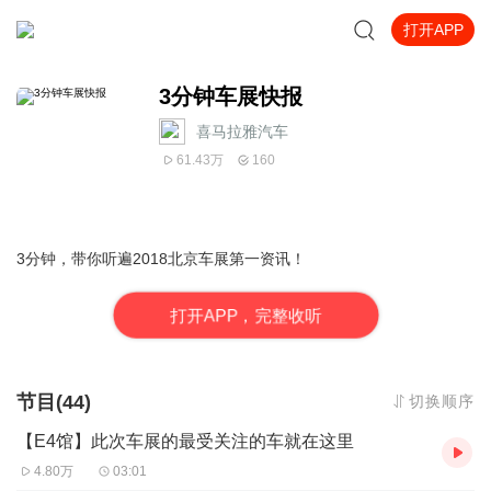
打开APP
3分钟车展快报
喜马拉雅汽车
61.43万
160
3分钟，带你听遍2018北京车展第一资讯！
打
开
A
P
P，完整收听
节目(44)
切换顺序
【E4馆】此次车展的最受关注的车就在这里
4.80万
03:01