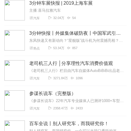
3分钟车展快报 | 2019上海车展
主播:喜马拉雅汽车
32.04万
54
汽车
3分钟快报丨外媒集体破防夜丨中国军武引爆五大头条
东风快递又有新动向？“星舰版”战斗机为何震撼亮相？中国首艘无人潜艇母舰究竟有多强？量子通信、激光武器、电磁炮，这些曾经只存在于科幻小说中的技术，如今中国真的实现...
53.34万
857
热点
老司机三人行 │分享理性汽车消费价值观
《老司机三人行》栏目由汽车自媒体AutoBiBiBi出品老司机三人行三人行必有老司机节目通过用户视角讨论买车用车养车的话题旨在分享理性的汽车消费价值观想加...
3271.84万
1096
汽车
参谋长说车（完整版）
《参谋长说车》22年汽车专业媒体人已测评1000+车型，到访全球100+车企总部说真话的参谋长，也是懂车的参谋长2026年劝大家“非必要不买车，非必要不换车”关...
2358.47万
2433
汽车
百车全说丨别人研究车，而我研究你！
别人研究车，而我研究你。一个可以当脱口秀听的汽车电台。