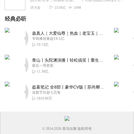
13.05亿
1098
汽车
经典必听
蛊真人｜大爱仙尊｜热血｜老宝玉｜多人VIP免费有声剧
专辑播放量超19.1亿
19.13亿
青山丨头陀渊演播丨轻松搞笑丨重生穿越丨古代权谋丨VIP免费 | 多人有声剧
最近一周更新
11.39亿
盗墓笔记 全8部丨豪华CV版丨苏尚卿&边江 领衔 多人有声剧丨冠声文化丨南派三叔
连载节目超七百集
1819.06万
© 2014-
2026
喜马拉雅 版权所有