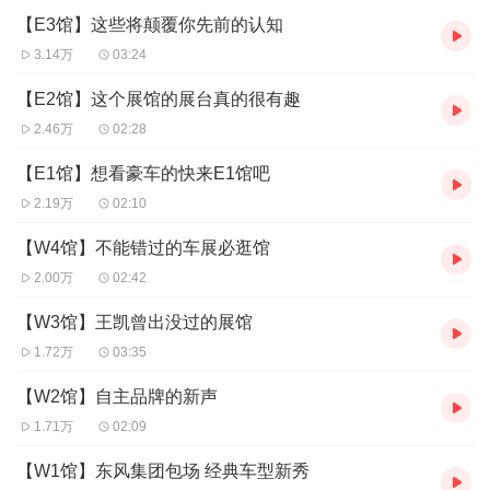
【E3馆】这些将颠覆你先前的认知
3.14万
03:24
【E2馆】这个展馆的展台真的很有趣
2.46万
02:28
【E1馆】想看豪车的快来E1馆吧
2.19万
02:10
【W4馆】不能错过的车展必逛馆
2.00万
02:42
【W3馆】王凯曾出没过的展馆
1.72万
03:35
【W2馆】自主品牌的新声
1.71万
02:09
【W1馆】东风集团包场 经典车型新秀