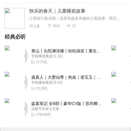
快乐的春天｜儿童睡前故事
小朋友们集合啦！这里有超多有趣的儿童故事、寓言小故事、经典童话，让孩子在听故事中学会勇敢、善良和智慧。每天更新，陪你度过快乐时光，记得订阅不迷路哦～
6521
17
儿童
经典必听
青山丨头陀渊演播丨轻松搞笑丨重生穿越丨古代权谋丨VIP免费 | 多人有声剧
专辑播放量超11.3亿
11.35亿
蛊真人｜大爱仙尊｜热血｜老宝玉｜多人VIP免费有声剧
专辑播放量超19.1亿
19.10亿
盗墓笔记 全8部丨豪华CV版丨苏尚卿&边江 领衔 多人有声剧丨冠声文化丨南派三叔
连载节目超七百集
1709.84万