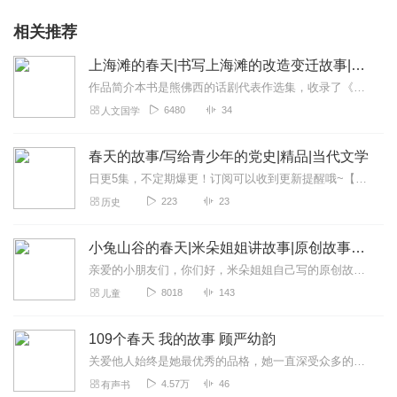
相关推荐
上海滩的春天|书写上海滩的改造变迁故事|红色经典
作品简介本书是熊佛西的话剧代表作选集，收录了《上海滩的春天》《过渡》《青春的悲哀》等剧本。《上海滩的春天》讲述了民族资本家王子明，在解放前夕犹豫是否要离开上海...
6480
34
人文国学
春天的故事/写给青少年的党史|精品|当代文学
日更5集，不定期爆更！订阅可以收到更新提醒哦~【内容简介】在历史的长河中，中国共产党以马克思列宁主义为指引，与人民并肩作战，书写了波澜壮阔的历史篇章。从烽火...
223
23
历史
小兔山谷的春天|米朵姐姐讲故事|原创故事集|免费
亲爱的小朋友们，你们好，米朵姐姐自己写的原创故事终于开播了，目前为止虽然只有短短20万字，但她写了很久很久，希望将来她能写更多的好故事给你们这个故事主要讲了发生...
8018
143
儿童
109个春天 我的故事 顾严幼韵
关爱他人始终是她最优秀的品格，她一直深受众多的朋友和顾杨两家人的爱戴。
4.57万
46
有声书