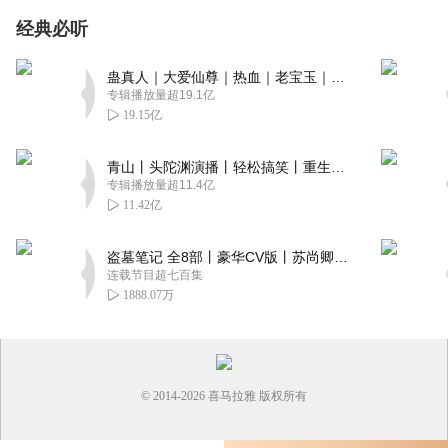
经典必听
蛊真人｜大爱仙尊｜热血｜老宝玉｜多人VIP免费有声剧
专辑播放量超19.1亿
19.15亿
青山丨头陀渊演播丨轻松搞笑丨重生穿越丨古代权谋丨VIP免费 | 多人有声剧
专辑播放量超11.4亿
11.42亿
盗墓笔记 全8部丨豪华CV版丨苏尚卿&边江 领衔 多人有声剧丨冠声文化丨南派三叔
连载节目超七百集
1888.07万
© 2014-
2026
喜马拉雅 版权所有