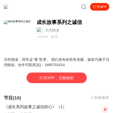
打开APP
成长故事系列之诚信
贝壳朗读
6444
59
贝壳朗读，用耳朵“看”世界。 我们发布的所有音频，版权均属于贝
壳朗读。合作可联系QQ：3485701614
打
开
A
P
P，完整收听
节目(10)
切换顺序
《成长系列故事之诚信的心》（1）