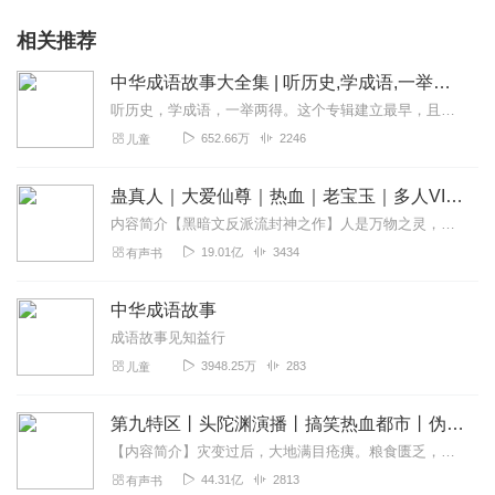
相关推荐
中华成语故事大全集 | 听历史,学成语,一举两得
听历史，学成语，一举两得。这个专辑建立最早，且最初为手机录制，水平低，音量小，录得不好。换了设备之后，又把前七百条音频一条一条重新录制替换了一遍。有不少听众朋友...
652.66万
2246
儿童
蛊真人｜大爱仙尊｜热血｜老宝玉｜多人VIP免费有声剧
内容简介【黑暗文反派流封神之作】人是万物之灵，蛊是天地真精。一个穿越者不断重生的故事。一个养蛊、炼蛊、用蛊的奇特世界。配音组（男角色）老宝玉旁白...
19.01亿
3434
有声书
中华成语故事
成语故事见知益行
3948.25万
283
儿童
第九特区丨头陀渊演播丨搞笑热血都市丨伪戒丨VIP免费多人有声剧
【内容简介】灾变过后，大地满目疮痍。粮食匮乏，资源紧俏，局势混乱……一位从待规划区杀出来的青年，背对着漫天黄沙，孤身来到九区谋生，却不曾想偶然结识三五好友，一念...
44.31亿
2813
有声书