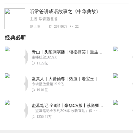
听常爸讲成语故事之《中华典故》
主播:常青藤爸爸
287.86万
22
儿童
经典必听
青山丨头陀渊演播丨轻松搞笑丨重生穿越丨古代权谋丨VIP免费 | 多人有声剧
主播粉丝1659万
11.22亿
蛊真人｜大爱仙尊｜热血｜老宝玉｜多人VIP免费有声剧
专辑播放量超19.9亿
19.01亿
盗墓笔记 全8部丨豪华CV版丨苏尚卿&边江 领衔 多人有声剧丨冠声文化丨南派三叔
「盗墓笔记全系列20+本 收听直达」戳 >>改编自南派三叔同名作品，腾讯音乐娱乐集团出品，冠声文化制作，...
1356.41万