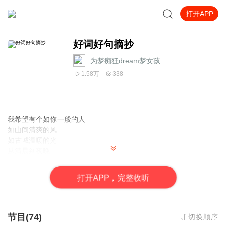
打开APP
好词好句摘抄
为梦痴狂dream梦女孩
1.58万
338
我希望有个如你一般的人
如山间清爽的风
如古城温暖的光
从清晨到夜晚
由山野到书房
只要最后是你
打
开
A
P
P，完整收听
就好
我希望有个如你一般的人，贯彻未来，数遍生命的公路牌。
节目(74)
切换顺序