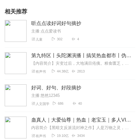
相关推荐
听点点读好词好句摘抄
主播:点点爱读书
302
4
儿童
第九特区丨头陀渊演播丨搞笑热血都市丨伪戒丨VIP免费多人有声剧
【内容简介】灾变过后，大地满目疮痍。粮食匮乏，资源紧俏，局势混乱……一位从待规划区杀出来的青年，背对着漫天黄沙，孤身来到九区谋生，却不曾想偶然结识三五好友，一念...
44.38亿
2813
有声书
好词、好句、好段摘抄
主播:悠然12345
686
40
人文国学
蛊真人｜大爱仙尊｜热血｜老宝玉｜多人VIP免费有声剧
内容简介【黑暗文反派流封神之作】人是万物之灵，蛊是天地真精。一个穿越者不断重生的故事。一个养蛊、炼蛊、用蛊的奇特世界。配音组（男角色）老宝玉旁白...
19.10亿
3434
有声书