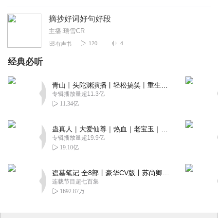
摘抄好词好句好段
主播:瑞雪CR
120
4
有声书
经典必听
青山丨头陀渊演播丨轻松搞笑丨重生穿越丨古代权谋丨VIP免费 | 多人有声剧
专辑播放量超11.3亿
11.34亿
蛊真人｜大爱仙尊｜热血｜老宝玉｜多人VIP免费有声剧
专辑播放量超19.9亿
19.10亿
盗墓笔记 全8部丨豪华CV版丨苏尚卿&边江 领衔 多人有声剧丨冠声文化丨南派三叔
连载节目超七百集
1692.87万