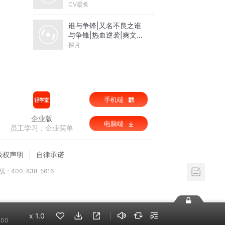
的开挂人生
CV凝炙
谁与争锋|又名不良之谁
与争锋|热血逆袭|爽文爆
笑|会员免费
探月
手机端
企业版
电脑端
员工学习，企业买单
版权声明
自律承诺
：400-838-5616
x
1.0
:00