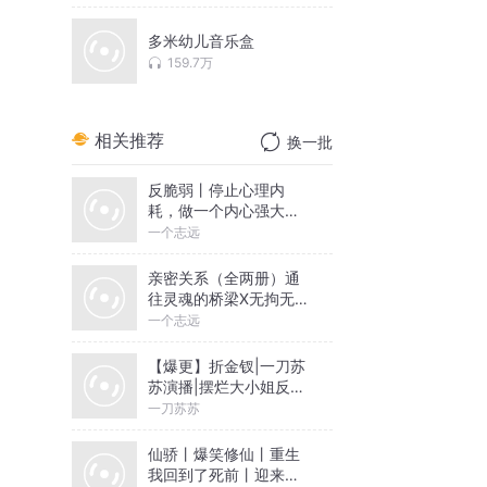
多米幼儿音乐盒
159.7万
相关推荐
换一批
反脆弱丨停止心理内
耗，做一个内心强大的
人丨一个志远演播
一个志远
亲密关系（全两册）通
往灵魂的桥梁X无拘无束
的关系丨亲密关系心理
一个志远
学
【爆更】折金钗|一刀苏
苏演播|摆烂大小姐反向
带飞全家|古言重生|多人
一刀苏苏
有声剧
仙骄丨爆笑修仙丨重生
我回到了死前丨迎来我