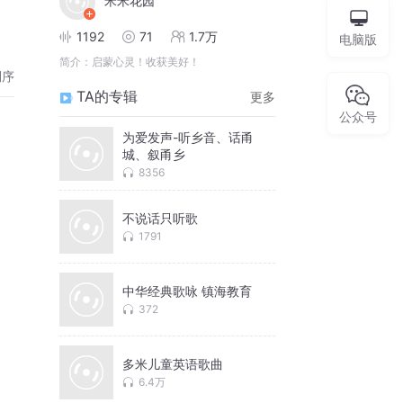
米米花园
1192
71
1.7万
电脑版
简介：
启蒙心灵！收获美好！
倒序
TA的专辑
更多
公众号
为爱发声-听乡音、话甬
城、叙甬乡
8356
不说话只听歌
1791
中华经典歌咏 镇海教育
372
多米儿童英语歌曲
6.4万