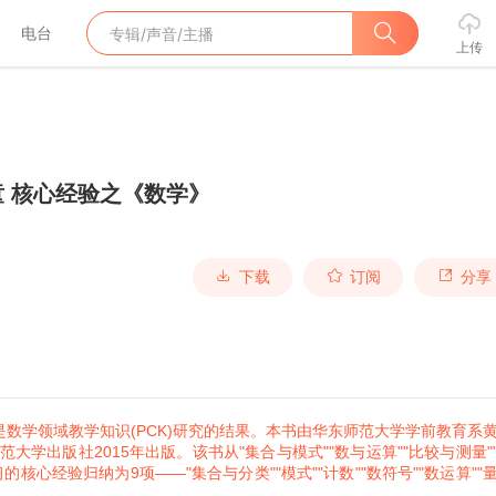
电台
上传
 核心经验之《数学》
下载
订阅
分享
数学领域教学知识(PCK)研究的结果。本书由华东师范大学学前教育系
学出版社2015年出版。该书从"集合与模式""数与运算""比较与测量"
核心经验归纳为9项——"集合与分类""模式""计数""数符号""数运算""