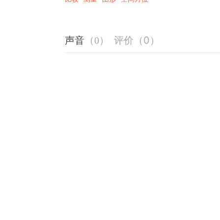
评价
（
0
）
声音
（
0
）