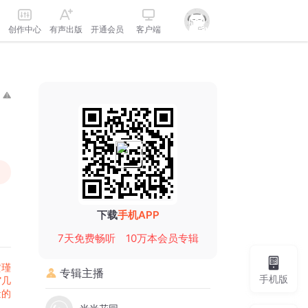
创作中心
有声出版
开通会员
客户端
下载
手机APP
7天免费畅听
10万本会员专辑
黄瑾
专辑主播
手机版
"几
量的