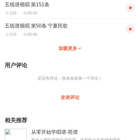
五线谱视唱 第151条
123
00:42
五线谱视唱 第50条 宁夏民歌
213
00:46
加载更多
用户评论
还没有评论，快来发表第一个评论！
发表评论
相关推荐
从零开始学唱谱-简谱
每个人都应该学会读乐谱，这是兔小方老师的理念。这个世界上金钱给我们生活的安全感。但是音乐，艺术给我们心灵的安全感，学习乐谱其实就是开启音乐大门的钥匙，现在我们把...