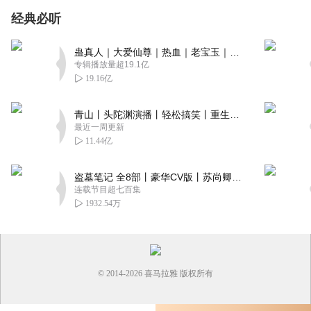
经典必听
蛊真人｜大爱仙尊｜热血｜老宝玉｜多人VIP免费有声剧
专辑播放量超19.1亿
19.16亿
青山丨头陀渊演播丨轻松搞笑丨重生穿越丨古代权谋丨VIP免费 | 多人有声剧
最近一周更新
11.44亿
盗墓笔记 全8部丨豪华CV版丨苏尚卿&边江 领衔 多人有声剧丨冠声文化丨南派三叔
连载节目超七百集
1932.54万
© 2014-
2026
喜马拉雅 版权所有