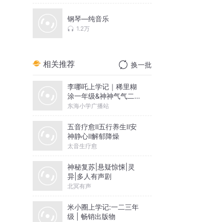
钢琴—纯音乐
1.2万
相关推荐
换一批
李哪吒上学记｜稀里糊
涂一年级&神神气气二年
级
东海小学广播站
五音疗愈Ⅱ五行养生Ⅱ安
神静心Ⅱ解郁降燥
太音生疗愈
神秘复苏|悬疑惊悚|灵
异|多人有声剧
北冥有声
米小圈上学记:一二三年
级 | 畅销出版物