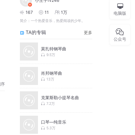
小王子fv246
167
11
1万
电脑版
简介：
一个热爱音乐，热爱阅读的少年。
TA的专辑
更多
公众号
莫扎特钢琴曲
9.5万
肖邦钢琴曲
13万
倒序
克莱斯勒小提琴名曲
7.2万
口琴—纯音乐
5.3万