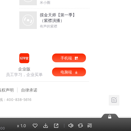
米小圈
摸金天师【第一季】
（紫襟演播）
有声的紫襟
手机端
企业版
电脑端
员工学习，企业买单
版权声明
自律承诺
：400-838-5616
x
1.0
:00