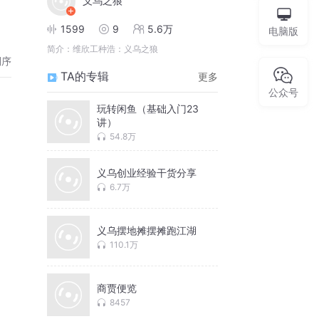
义乌之狼
1599
9
5.6万
电脑版
简介：
维欣工种浩：义乌之狼
倒序
TA的专辑
更多
公众号
玩转闲鱼（基础入门23
讲）
54.8万
义乌创业经验干货分享
6.7万
义乌摆地摊摆摊跑江湖
110.1万
商贾便览
8457