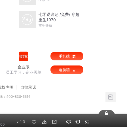
七零逆袭记 /免费/ 穿越
重生1970
重生薇薇
手机端
企业版
电脑端
员工学习，企业买单
版权声明
自律承诺
：400-838-5616
x
1.0
:00