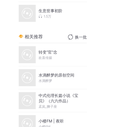
生意世事初阶
1.5万
相关推荐
换一批
转变“官”念
欢喜传媒
水滴醉梦的原创空间
水滴醉梦
中式伦理长篇小说《宝
贝》（六六作品）
孟岚_狮子座
小楼FM | 夜听
小楼FM