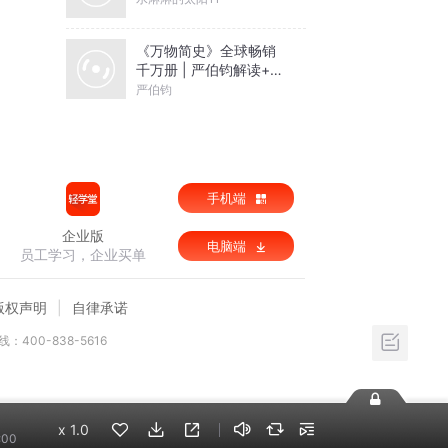
《万物简史》全球畅销
千万册 | 严伯钧解读+正
版有声书
严伯钧
手机端
企业版
电脑端
员工学习，企业买单
版权声明
自律承诺
：400-838-5616
x
1.0
:00