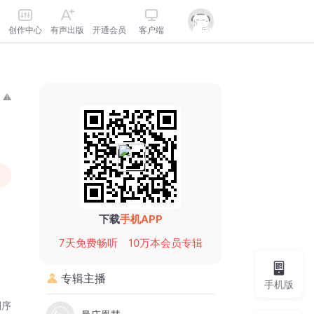
创作中心
有声出版
开通会员
客户端
下载
手机APP
7天免费畅听
10万本会员专辑
专辑主播
手机版
倒序