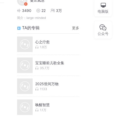
曼庄凰慧
3490
22
3万
电脑版
简介：
large-minded
TA的专辑
更多
公众号
心之疗愈
1.9万
宝宝睡前儿歌全集
35.7万
2025世间万物
1133
唤醒智慧
1.1万