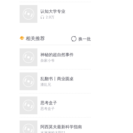
认知大学专业
2.9万
相关推荐
换一批
神秘的超自然事件
杂家小爷
乱翻书丨商业圆桌
潘乱兄
思考盒子
思考盒子
阿西莫夫最新科学指南
水淋淋的太阳11